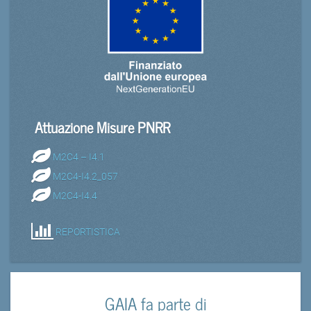
Attuazione Misure PNRR
M2C4 – I4.1
M2C4-I4.2_057
M2C4-I4.4
REPORTISTICA
GAIA fa parte di