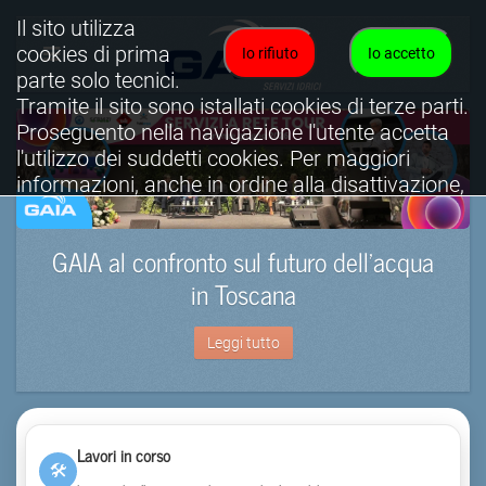
Il sito utilizza
cookies di prima
Io rifiuto
Io accetto
parte solo tecnici.
Tramite il sito sono istallati cookies di terze parti.
Proseguento nella navigazione l'utente accetta
l'utilizzo dei suddetti cookies. Per maggiori
informazioni, anche in ordine alla disattivazione,
è possibile consultare l'informativa cookies
completa.
GAIA al confronto sul futuro dell’acqua
Visualizza informativa completa.
in Toscana
Leggi tutto
Lavori in corso
🛠