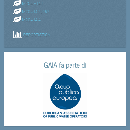
M2C4 – I4.1
M2C4-I4.2_057
M2C4-I4.4
REPORTISTICA
GAIA fa parte di