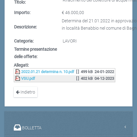
Rifacimento del collettore di acque mist
Titolo:
Importo:
€ 46.000,00
Determina del 21.01.2022 in approvazion
Descrizione:
in località Benabbio nel comune di Bagni
Categoria:
LAVORI
Termine presentazione
delle offerte:
Allegati:
2022.01.21 determina n. 10.pdf
[ ]
499 kB
24-01-2022
VSU.pdf
[ ]
402 kB
04-12-2023
Indietro
BOLLETTA