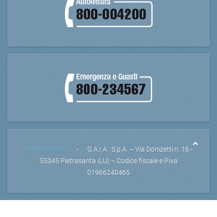
AREA PRIVACY
- G.A.I.A . S.p.A. – Via Donizetti n. 16 -
55045 Pietrasanta (LU) – Codice fiscale e P.iva
01966240465