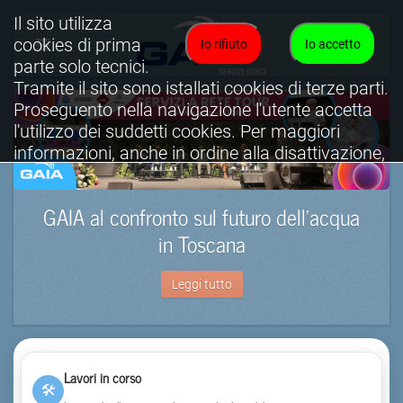
Il sito utilizza
cookies di prima
Io rifiuto
Io accetto
parte solo tecnici.
Tramite il sito sono istallati cookies di terze parti.
Proseguento nella navigazione l'utente accetta
l'utilizzo dei suddetti cookies. Per maggiori
informazioni, anche in ordine alla disattivazione,
è possibile consultare l'informativa cookies
completa.
GAIA al confronto sul futuro dell’acqua
Visualizza informativa completa.
in Toscana
Leggi tutto
Lavori in corso
🛠