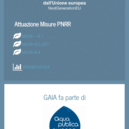
Attuazione Misure PNRR
M2C4 – I4.1
M2C4-I4.2_057
M2C4-I4.4
REPORTISTICA
GAIA fa parte di