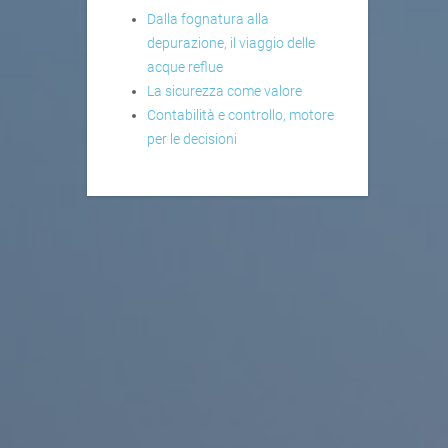
Dalla fognatura alla
depurazione, il viaggio delle
acque reflue
La sicurezza come valore
Contabilità e controllo, motore
per le decisioni