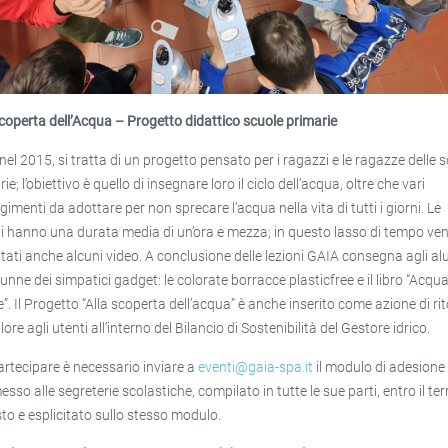
scoperta dell’Acqua – Progetto didattico scuole primarie
nel 2015, si tratta di un progetto pensato per i ragazzi e le ragazze delle 
ie; l’obiettivo è quello di insegnare loro il ciclo dell’acqua, oltre che vari
gimenti da adottare per non sprecare l’acqua nella vita di tutti i giorni. Le
ni hanno una durata media di un’ora e mezza; in questo lasso di tempo v
ttati anche alcuni video. A conclusione delle lezioni GAIA consegna agli al
lunne dei simpatici gadget: le colorate borracce plasticfree e il libro “Acqua
”. Il Progetto “Alla scoperta dell’acqua” è anche inserito come azione di ri
lore agli utenti all’interno del Bilancio di Sostenibilità del Gestore idrico.
artecipare è necessario inviare a
eventi@gaia-spa.it
il modulo di adesione
esso alle segreterie scolastiche, compilato in tutte le sue parti, entro il te
sto e esplicitato sullo stesso modulo.