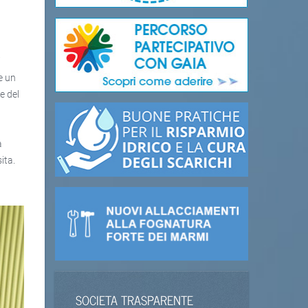
i
e un
e del
i
a
ita.
SOCIETA TRASPARENTE