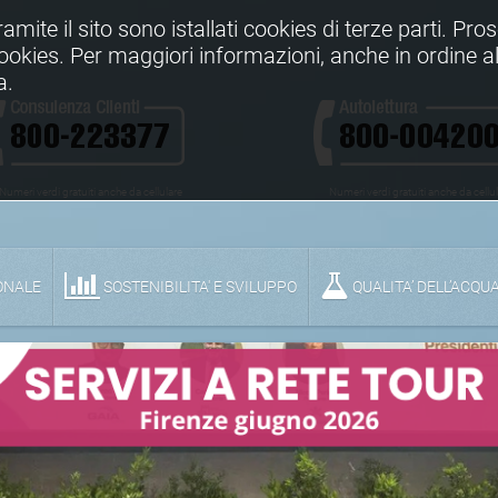
Tramite il sito sono istallati cookies di terze parti. Pr
 cookies. Per maggiori informazioni, anche in ordine al
a.
Numeri verdi gratuiti anche da cellulare
Numeri verdi gratuiti anche da cellu
ONALE
SOSTENIBILITA' E SVILUPPO
QUALITA’ DELL’ACQU