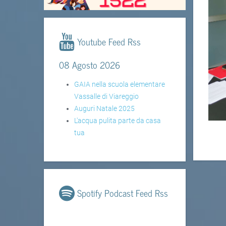
Youtube Feed Rss
08 Agosto 2026
GAIA nella scuola elementare
Vassalle di Viareggio
Auguri Natale 2025
L'acqua pulita parte da casa
tua
Spotify Podcast Feed Rss