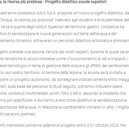
, la risorsa più preziosa - Progetto didattico scuole superiori
uest’anno scolastico GAIA S.p.A. propone un nuovo progetto didattico, da
 “Acqua, la risorsa più preziosa” riservato agli studenti e le studentesse del
 terze e quarte degli Istituti Superiori del territorio gestito. L’iniziativa ha
ttivo di sensibilizzare le nuove generazioni sul tema dell’acqua e del
amento climatico, attraverso un percorso didattico articolato e stimolan
ogetto prevede una lezione, tenuta dai nostri esperti, durante la quale sar
ate tematiche di sicuro interesse come il funzionamento di reti e impianti, i
essi tecnologici in tema di gestione delle acque e gli effetti dei cambiamen
ici sul nostro territorio. Al termine della lezione, la scuola sarà invitata a
ppare un progetto autonomo, da consegnare indicativamente entro maggi
rati, sulla base del percorso di studi seguito, potranno includere opere
iche, contenuti multimediali, scritti, foto o altro, secondo le modalità che
nno poi specificate, e dovranno avere come obiettivo la sensibilizzazione
mportanza dell’acqua, in relazione ai cambiamenti climatici in atto. I miglio
tti saranno premiati.
enti interessati potranno aderire al progetto entro il 31 ottobre 2024. Per