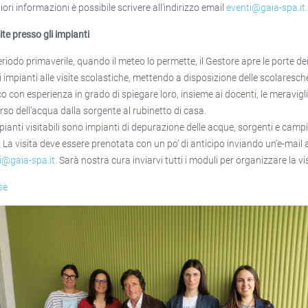
ori informazioni è possibile scrivere all'indirizzo email
eventi@gaia-spa.it
.
ite presso gli impianti
eriodo primaverile, quando il meteo lo permette, il Gestore apre le porte de
i impianti alle visite scolastiche, mettendo a disposizione delle scolaresch
co con esperienza in grado di spiegare loro, insieme ai docenti, le meravigli
rso dell’acqua dalla sorgente al rubinetto di casa.
mpianti visitabili sono impianti di depurazione delle acque, sorgenti e camp
. La visita deve essere prenotata con un po’ di anticipo inviando un’e-mail 
i@gaia-spa.it
.
Sarà nostra cura inviarvi tutti i moduli per organizzare la vis
se