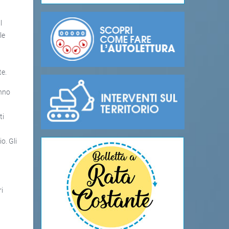
l
le
te.
anno
ti
o. Gli
ri