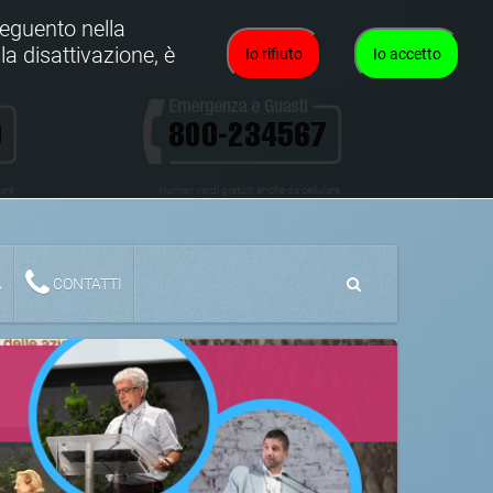
oseguento nella
la disattivazione, è
Io rifiuto
Io accetto
lare
Numeri verdi gratuiti anche da cellulare
A
CONTATTI