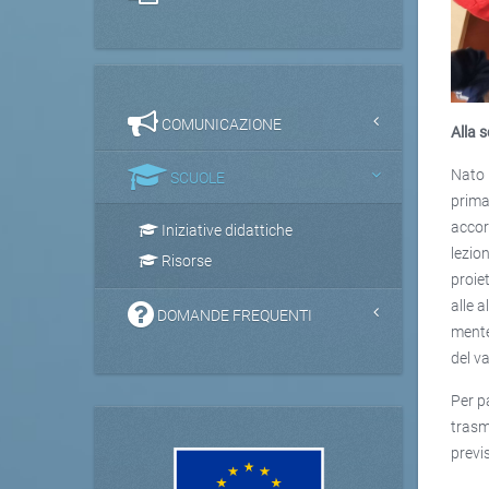
COMUNICAZIONE
Alla 
Nato 
SCUOLE
primar
accor
Iniziative didattiche
lezio
Risorse
proie
alle a
DOMANDE FREQUENTI
mente
del va
Per p
trasm
previ