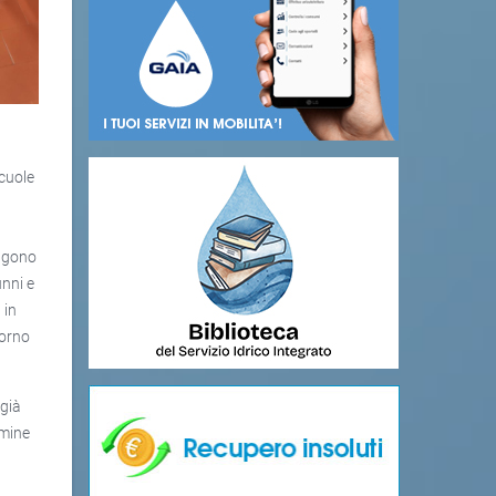
scuole
engono
unni e
 in
torno
 già
rmine