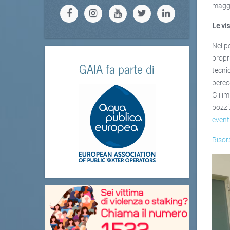
maggi
Le vis
Nel p
propr
GAIA fa parte di
tecni
perco
Gli i
pozzi
event
Risor