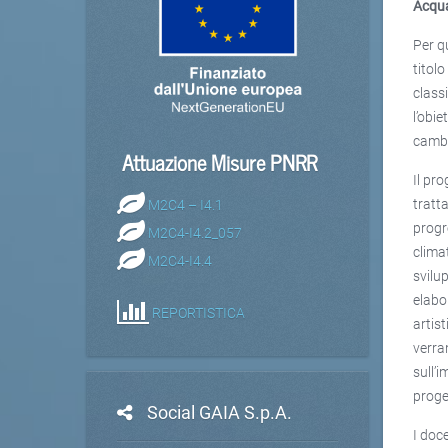
Acqua
Per q
titolo
classi
l’obie
cambi
Attuazione Misure PNRR
Il pr
M2C4 – I4.1
tratt
progr
M2C4-I4.2_057
climat
M2C4-I4.4
svilu
elabo
REPORTISTICA
artist
verra
sull’i
proge
Social GAIA S.p.A.
I doc