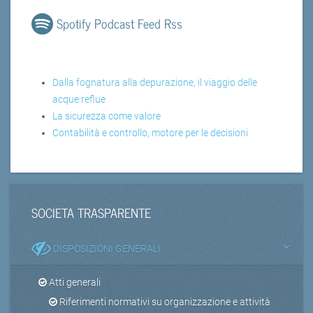
Spotify Podcast Feed Rss
Dalla fognatura alla depurazione, il viaggio delle
acque reflue
La sicurezza come valore
Contabilità e controllo, motore per le decisioni
SOCIETA TRASPARENTE
DISPOSIZIONI GENERALI
Atti generali
Riferimenti normativi su organizzazione e attività