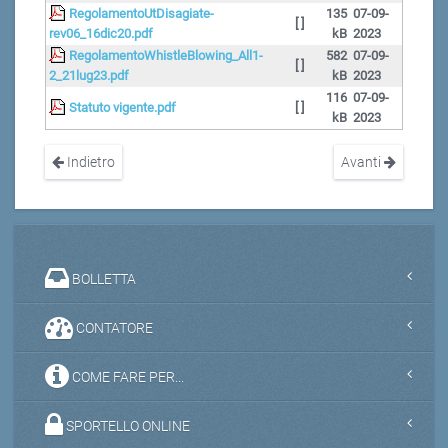
RegolamentoUtDisagiate-
135
07-09-
[ ]
rev06_16dic20.pdf
kB
2023
RegolamentoWhistleBlowing_All1-
582
07-09-
[ ]
2_21lug23.pdf
kB
2023
116
07-09-
Statuto vigente.pdf
[ ]
kB
2023
Indietro
Avanti
BOLLETTA
CONTATORE
COME FARE PER...
SPORTELLO ONLINE