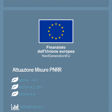
Attuazione Misure PNRR
M2C4 – I4.1
M2C4-I4.2_057
M2C4-I4.4
REPORTISTICA