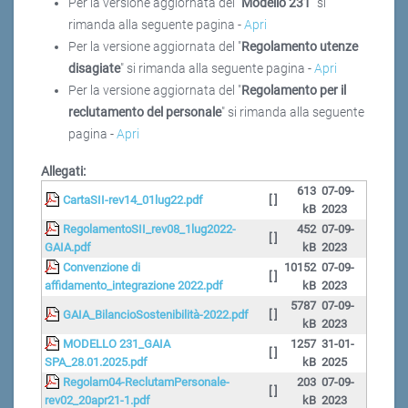
Per la versione aggiornata del "
Modello 231
" si
rimanda alla seguente pagina -
Apri
Per la versione aggiornata del "
Regolamento utenze
disagiate
" si rimanda alla seguente pagina -
Apri
Per la versione aggiornata del "
Regolamento per il
reclutamento del personale
" si rimanda alla seguente
pagina -
Apri
Allegati:
613
07-09-
CartaSII-rev14_01lug22.pdf
[ ]
kB
2023
RegolamentoSII_rev08_1lug2022-
452
07-09-
[ ]
GAIA.pdf
kB
2023
Convenzione di
10152
07-09-
[ ]
affidamento_integrazione 2022.pdf
kB
2023
5787
07-09-
GAIA_BilancioSostenibilità-2022.pdf
[ ]
kB
2023
MODELLO 231_GAIA
1257
31-01-
[ ]
SPA_28.01.2025.pdf
kB
2025
Regolam04-ReclutamPersonale-
203
07-09-
[ ]
rev02_20apr21-1.pdf
kB
2023