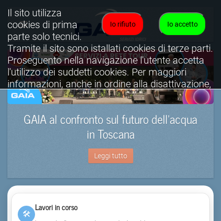
Il sito utilizza
cookies di prima
Io rifiuto
Io accetto
parte solo tecnici.
Tramite il sito sono istallati cookies di terze parti.
Proseguento nella navigazione l'utente accetta
l'utilizzo dei suddetti cookies. Per maggiori
informazioni, anche in ordine alla disattivazione,
è possibile consultare l'informativa cookies
completa.
GAIA al confronto sul futuro dell’acqua
Visualizza informativa completa.
in Toscana
Leggi tutto
Lavori in corso
🛠