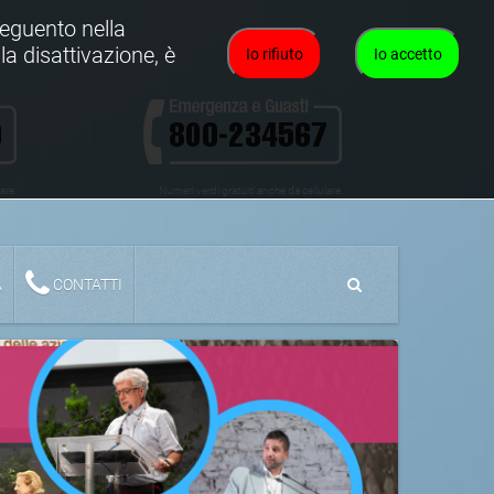
oseguento nella
la disattivazione, è
Io rifiuto
Io accetto
lare
Numeri verdi gratuiti anche da cellulare
A
CONTATTI