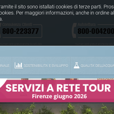
Tramite il sito sono istallati cookies di terze parti. Pr
 cookies. Per maggiori informazioni, anche in ordine al
a.
Numeri verdi gratuiti anche da cellulare
Numeri verdi gratuiti anche da cellu
ONALE
SOSTENIBILITA' E SVILUPPO
QUALITA’ DELL’ACQU