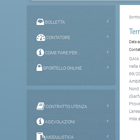
Scritt
BOLLETTA
Terr
CONTATORE
Data 
Contat
COME FARE PER...
GAIA 
nella
SPORTELLO ONLINE
69/20
Ambit
Nord.
(Garf
Provi
CONTRATTO UTENZA
L’are
mila 
AGEVOLAZIONI
MODULISTICA