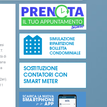
esi
T.
tà di
cana
ca
Zeri).
411