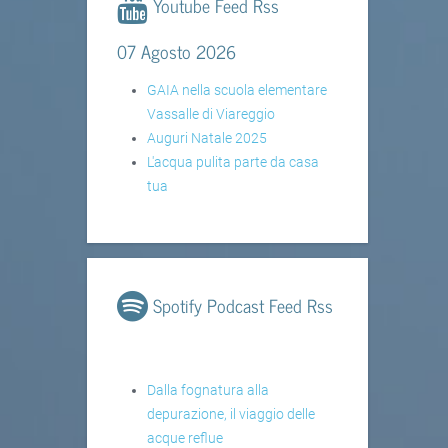
Youtube Feed Rss
07 Agosto 2026
GAIA nella scuola elementare
Vassalle di Viareggio
Auguri Natale 2025
L'acqua pulita parte da casa
tua
Spotify Podcast Feed Rss
Dalla fognatura alla
depurazione, il viaggio delle
acque reflue