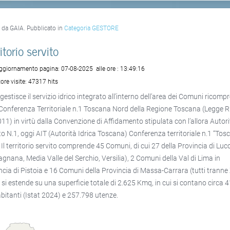
o da GAIA. Pubblicato in
Categoria GESTORE
itorio servito
aggiornamento pagina:
07-08-2025
alle ore :
13:49:16
ore visite:
47317 hits
gestisce il servizio idrico integrato all’interno dell’area dei Comuni ricompr
 Conferenza Territoriale n.1 Toscana Nord della Regione Toscana (Legge R.
11) in virtù dalla Convenzione di Affidamento stipulata con l’allora Autori
o N.1, oggi AIT (Autorità Idrica Toscana) Conferenza territoriale n.1 “Tos
 Il territorio servito comprende 45 Comuni, di cui 27 della Provincia di Luc
agnana, Media Valle del Serchio, Versilia), 2 Comuni della Val di Lima in
ncia di Pistoia e 16 Comuni della Provincia di Massa-Carrara (tutti tranne 
a si estende su una superficie totale di 2.625 Kmq, in cui si contano circa 
abitanti (Istat 2024) e 257.798 utenze.