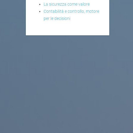
La sicurezza come valore
Contabilità e controllo, motore
per le decisioni