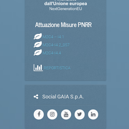
Attuazione Misure PNRR
M2C4 – I4.1
M2C4-I4.2_057
M2C4-I4.4
REPORTISTICA
Social GAIA S.p.A.