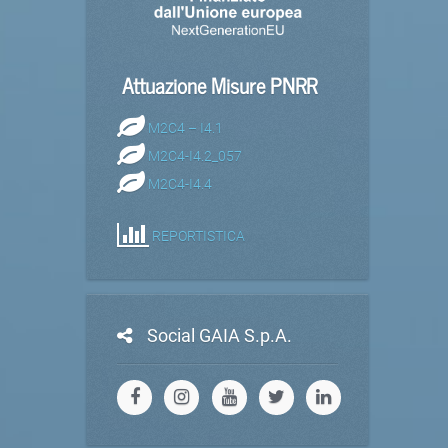
Attuazione Misure PNRR
M2C4 – I4.1
M2C4-I4.2_057
M2C4-I4.4
REPORTISTICA
Social GAIA S.p.A.