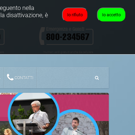
oseguento nella
la disattivazione, è
Io rifiuto
Io accetto
lare
Numeri verdi gratuiti anche da cellulare
A
CONTATTI