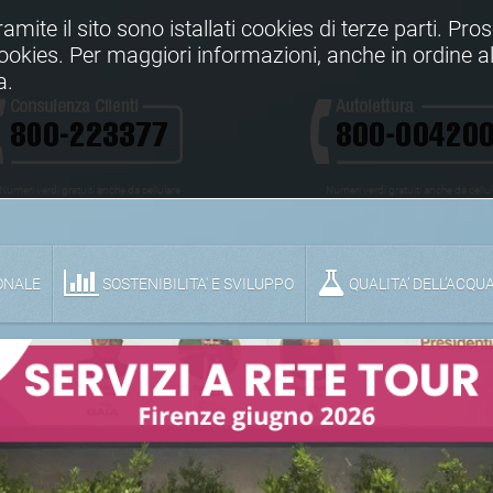
Tramite il sito sono istallati cookies di terze parti. Pr
 cookies. Per maggiori informazioni, anche in ordine al
a.
Numeri verdi gratuiti anche da cellulare
Numeri verdi gratuiti anche da cellu
ONALE
SOSTENIBILITA' E SVILUPPO
QUALITA’ DELL’ACQU