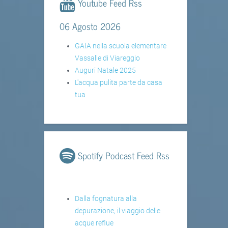
Youtube Feed Rss
06 Agosto 2026
GAIA nella scuola elementare
Vassalle di Viareggio
Auguri Natale 2025
L'acqua pulita parte da casa
tua
Spotify Podcast Feed Rss
Dalla fognatura alla
depurazione, il viaggio delle
acque reflue