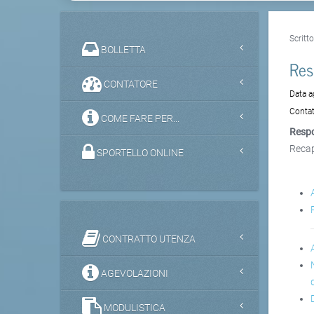
Scritt
BOLLETTA
Res
CONTATORE
Data 
Contat
COME FARE PER...
Respo
Recap
SPORTELLO ONLINE
CONTRATTO UTENZA
AGEVOLAZIONI
MODULISTICA