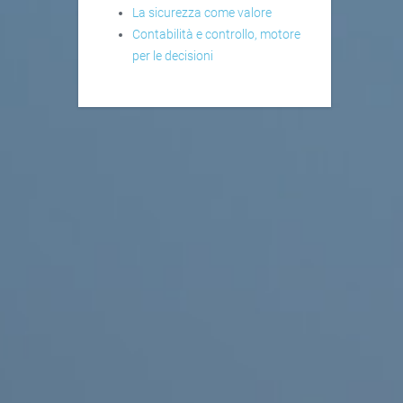
La sicurezza come valore
Contabilità e controllo, motore
per le decisioni