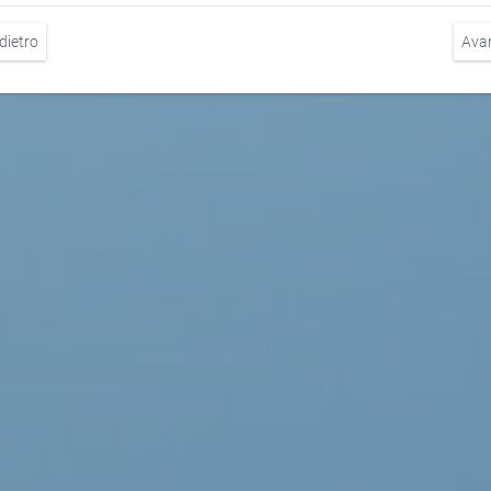
dietro
Ava