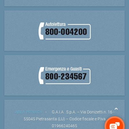
AREA PRIVACY
- G.A.I.A . S.p.A. – Via Donizetti n. 16 -
55045 Pietrasanta (LU) – Codice fiscale e P.iva
01966240465