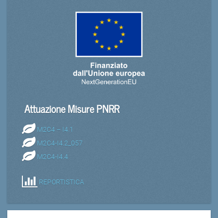
Attuazione Misure PNRR
M2C4 – I4.1
M2C4-I4.2_057
M2C4-I4.4
REPORTISTICA