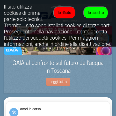
Il sito utilizza
cookies di prima
Io rifiuto
Io accetto
parte solo tecnici.
Tramite il sito sono istallati cookies di terze parti.
Proseguento nella navigazione l'utente accetta
l'utilizzo dei suddetti cookies. Per maggiori
informazioni, anche in ordine alla disattivazione,
è possibile consultare l'informativa cookies
completa.
GAIA al confronto sul futuro dell’acqua
Visualizza informativa completa.
in Toscana
Leggi tutto
Lavori in corso
🛠