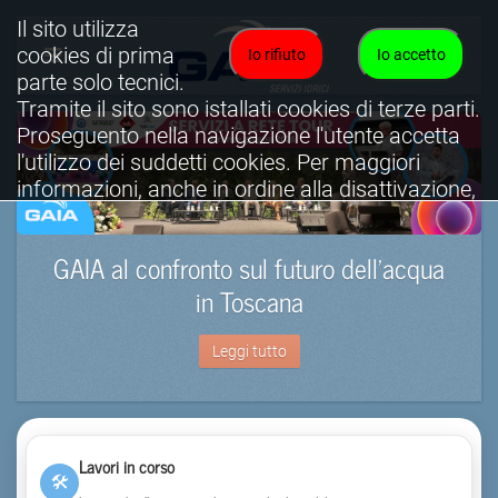
Il sito utilizza
cookies di prima
Io rifiuto
Io accetto
parte solo tecnici.
Tramite il sito sono istallati cookies di terze parti.
Proseguento nella navigazione l'utente accetta
l'utilizzo dei suddetti cookies. Per maggiori
informazioni, anche in ordine alla disattivazione,
è possibile consultare l'informativa cookies
completa.
GAIA al confronto sul futuro dell’acqua
Visualizza informativa completa.
in Toscana
Leggi tutto
Lavori in corso
🛠