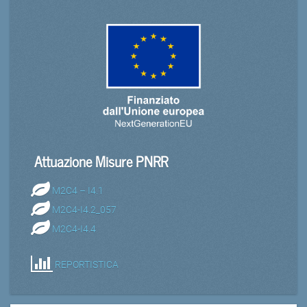
Attuazione Misure PNRR
M2C4 – I4.1
M2C4-I4.2_057
M2C4-I4.4
REPORTISTICA