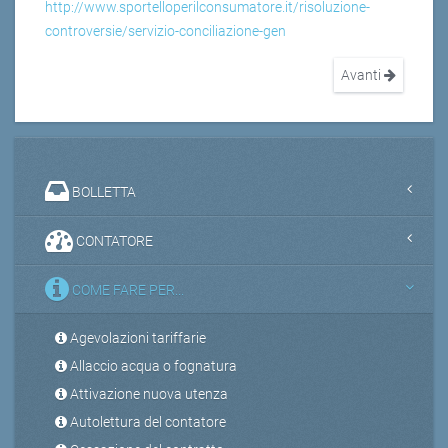
http://www.sportelloperilconsumatore.it/risoluzione-
controversie/servizio-conciliazione-gen
Avanti
BOLLETTA
CONTATORE
COME FARE PER...
Agevolazioni tariffarie
Allaccio acqua o fognatura
Attivazione nuova utenza
Autolettura del contatore