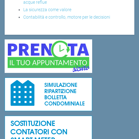
acque reflue
La sicurezza come valore
Contabilità e controllo, motore per le decisioni