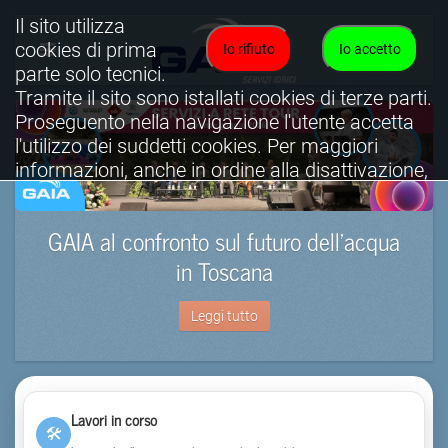
Il sito utilizza
cookies di prima
Io rifiuto
Io accetto
parte solo tecnici.
Tramite il sito sono istallati cookies di terze parti.
Proseguento nella navigazione l'utente accetta
l'utilizzo dei suddetti cookies. Per maggiori
informazioni, anche in ordine alla disattivazione,
è possibile consultare l'informativa cookies
completa.
GAIA al confronto sul futuro dell’acqua
Visualizza informativa completa.
in Toscana
Leggi tutto
Lavori in corso
🛠