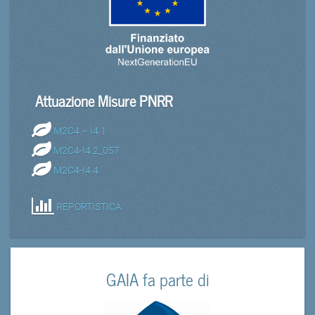
Attuazione Misure PNRR
M2C4 – I4.1
M2C4-I4.2_057
M2C4-I4.4
REPORTISTICA
GAIA fa parte di