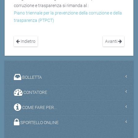
corruzione e trasparenza si rimanda al :
Piano triennale per la prevenzione della corruzione e della
trasparenza (PTPCT)
Indietro
Avanti
BOLLETTA
CONTATORE
COME FARE PER...
SPORTELLO ONLINE