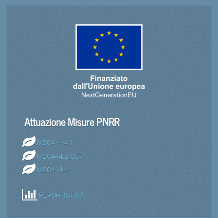
Attuazione Misure PNRR
M2C4 – I4.1
M2C4-I4.2_057
M2C4-I4.4
REPORTISTICA