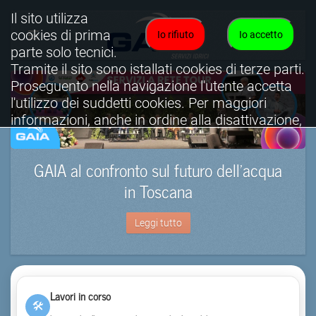
Il sito utilizza
cookies di prima
Io rifiuto
Io accetto
parte solo tecnici.
Tramite il sito sono istallati cookies di terze parti.
Proseguento nella navigazione l'utente accetta
l'utilizzo dei suddetti cookies. Per maggiori
informazioni, anche in ordine alla disattivazione,
è possibile consultare l'informativa cookies
completa.
GAIA al confronto sul futuro dell’acqua
Visualizza informativa completa.
in Toscana
Leggi tutto
Lavori in corso
🛠