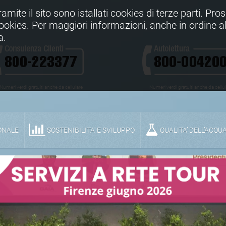
Tramite il sito sono istallati cookies di terze parti. Pr
 cookies. Per maggiori informazioni, anche in ordine al
a.
Numeri verdi gratuiti anche da cellulare
Numeri verdi gratuiti anche da cellu
ONALE
SOSTENIBILITA' E SVILUPPO
QUALITA’ DELL’ACQU