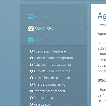
Ag
BOLLETTA
Scritt
CONTATORE
Agevo
COME FARE PER...
Sono 
sulla 
Agevolazioni tariffarie
il
Bonu
Allaccio acqua o fognatura
cumula
Attivazione nuova utenza
appli
Autolettura del contatore
corre
Cessazione del contratto
BONU
Ritardato pagamento
Il Bo
Pagamenti e rimborsi
dal 1 
Perdita idrica
Dal 1
Rateizzazioni