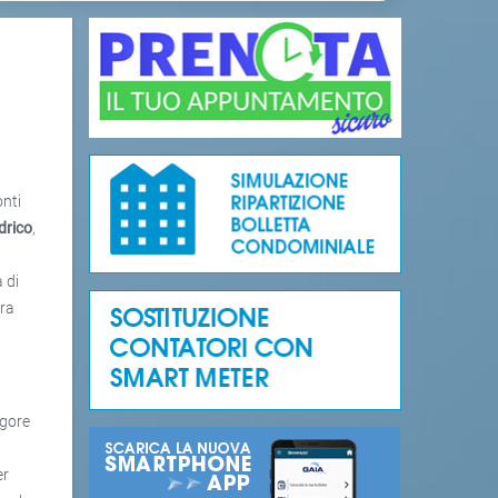
nti
drico
,
à di
ura
igore
er