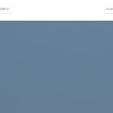
dietro
Ava