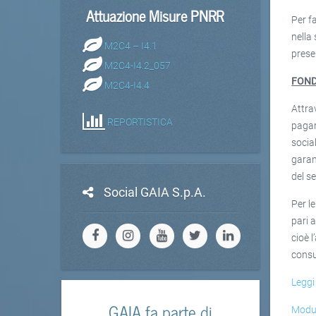
Attuazione Misure PNRR
Per f
nella
M2C4 – I4.1
prese
M2C4-I4.2_057
FOND
M2C4-I4.4
Attra
REPORTISTICA
pagam
social
garan
del se
Social GAIA S.p.A.
Per l
pari 
cioè 
consu
Leggi
GAIA fa parte di
Modul