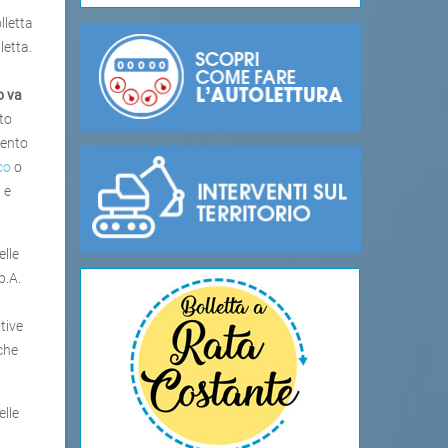
lletta
letta.
o
va
to
mento
co
o
 e
elle
p.A.
o
tive
 che
elle