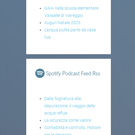
GAIA nella scuola elementare
Vassalle di Viareggio
Auguri Natale 2025
L'acqua pulita parte da casa
tua
Spotify Podcast Feed Rss
Dalla fognatura alla
depurazione, il viaggio delle
acque reflue
La sicurezza come valore
Contabilità e controllo, motore
per le decisioni