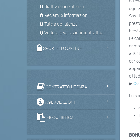
otten
Riattivazione utenza
ogni 
Reclami o informazioni
Sostit
prest
Tutela dell'utenza
bebè 
Voltura o variazioni contrattuali
Le co
cambi
SPORTELLO ONLINE
a 9.7
caric
appar
citta
▶
Com
CONTRATTO UTENZA
Lo sc
AGEVOLAZIONI
MODULISTICA
BONU