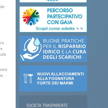
ile
e/o
 e
nuità
one è
ne,
SOCIETA TRASPARENTE