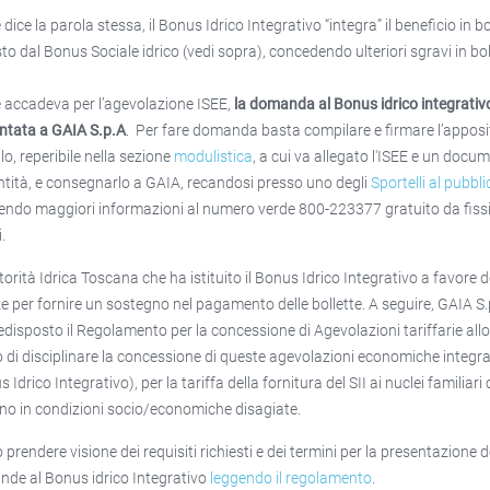
ice la parola stessa, il Bonus Idrico Integrativo “integra” il beneficio in bo
sto dal Bonus Sociale idrico (vedi sopra), concedendo ulteriori sgravi in bol
accadeva per l’agevolazione ISEE,
la domanda al Bonus idrico
integrativ
ntata a GAIA S.p.A
. Per fare domanda basta compilare e firmare l’apposi
o, reperibile nella sezione
modulistica
, a cui va allegato l'ISEE e un docu
entità, e consegnarlo a GAIA, recandosi presso uno degli
Sportelli al pubbli
endo maggiori informazioni al numero verde 800-223377 gratuito da fissi
.
utorità Idrica Toscana che ha istituito il Bonus Idrico Integrativo a favore d
e per fornire un sostegno nel pagamento delle bollette. A seguire, GAIA S.
edisposto il Regolamento per la concessione di Agevolazioni tariffarie all
 di disciplinare la concessione di queste agevolazioni economiche integra
 Idrico Integrativo), per la tariffa della fornitura del SII ai nuclei familiari
no in condizioni socio/economiche disagiate.
 prendere visione dei requisiti richiesti e dei termini per la presentazione d
de al Bonus idrico Integrativo
leggendo il regolamento
.