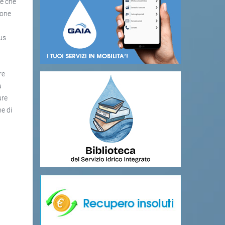
te che
ione
nus
re
a
ure
ne di