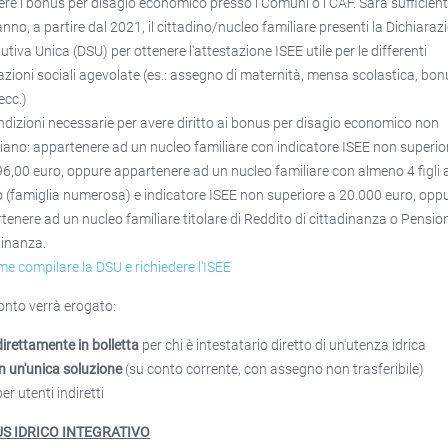
ere i bonus per disagio economico presso i Comuni o i CAF. Sarà sufficien
anno, a partire dal 2021, il cittadino/nucleo familiare presenti la Dichiaraz
utiva Unica (DSU) per ottenere l'attestazione ISEE utile per le differenti
azioni sociali agevolate (es.: assegno di maternità, mensa scolastica, bo
ecc.)
ndizioni necessarie per avere diritto ai bonus per disagio economico non
ano: appartenere ad un nucleo familiare con indicatore ISEE non superio
96,00 euro, oppure appartenere ad un nucleo familiare con almeno 4 figli 
o (famiglia numerosa) e indicatore ISEE non superiore a 20.000 euro, opp
tenere ad un nucleo familiare titolare di Reddito di cittadinanza o Pensio
dinanza.
e compilare la DSU e richiedere l'ISEE
onto verrà erogato:
direttamente in bolletta
per chi è intestatario diretto di un'utenza idrica
in un'unica soluzione
(su conto corrente, con assegno non trasferibile)
per utenti indiretti
S IDRICO INTEGRATIVO