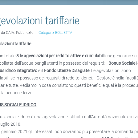
evolazioni tariffarie
o da GAIA. Pubblicato in
Categoria BOLLETTA
lazioni tariffarie
in totale
3 le agevolazioni per reddito attive e cumulabili
che generano sco
bolletta dell'acqua per gli utenti in possesso dei requisiti: il
Bonus Sociale I
s idrico integrativo
e il
Fondo Utenze Disagiate
. Le agevolazioni sono
bili: se in possesso dei requisiti di reddito idonei, il Gestore è nella facolt
carle tutte. Vediamo in cosa consistono questi benefici e qual è la proced
tta per accedervi.
S SOCIALE IDRICO
nus sociale idrico è una agevolazione istituita dall’Autorità nazionale e in v
luglio 2018.
° gennaio 2021 gli interessati non dovranno più presentare la domanda p