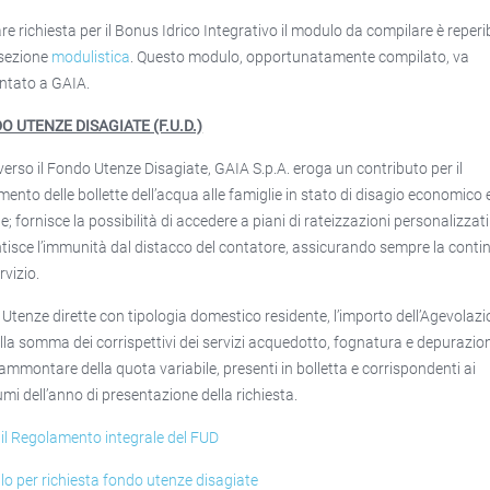
are richiesta per il Bonus Idrico Integrativo il modulo da compilare è reperib
 sezione
modulistica
. Questo modulo, opportunatamente compilato, va
ntato a GAIA.
O UTENZE DISAGIATE (F.U.D.)
verso il Fondo Utenze Disagiate, GAIA S.p.A. eroga un contributo per il
ento delle bollette dell’acqua alle famiglie in stato di disagio economico 
e; fornisce la possibilità di accedere a piani di rateizzazioni personalizzati
tisce l’immunità dal distacco del contatore, assicurando sempre la conti
rvizio.
e Utenze dirette con tipologia domestico residente, l’importo dell’Agevolazi
alla somma dei corrispettivi dei servizi acquedotto, fognatura e depurazio
l’ammontare della quota variabile, presenti in bolletta e corrispondenti ai
mi dell’anno di presentazione della richiesta.
 il Regolamento integrale del FUD
o per richiesta fondo utenze disagiate