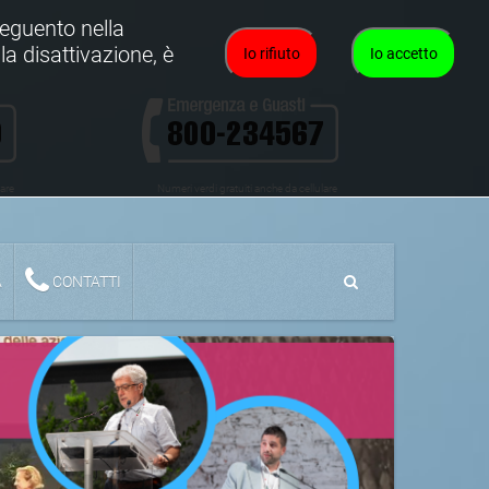
oseguento nella
la disattivazione, è
Io rifiuto
Io accetto
lare
Numeri verdi gratuiti anche da cellulare
A
CONTATTI