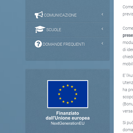
Come d
previ
COMUNICAZIONE
Come 
SCUOLE
prese
modul
DOMANDE FREQUENTI
di id
chied
mobili
E’ l’A
Utenz
ha pr
scopo
(Bonus
versa
Si può
doman