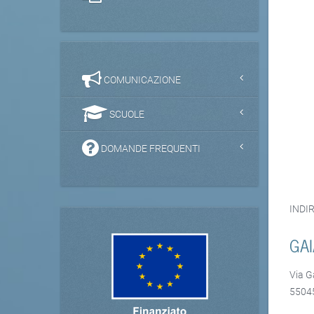
COMUNICAZIONE
SCUOLE
DOMANDE FREQUENTI
INDIR
GAI
Via G
55045