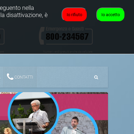
oseguento nella
la disattivazione, è
Io rifiuto
Io accetto
lare
Numeri verdi gratuiti anche da cellulare
A
CONTATTI