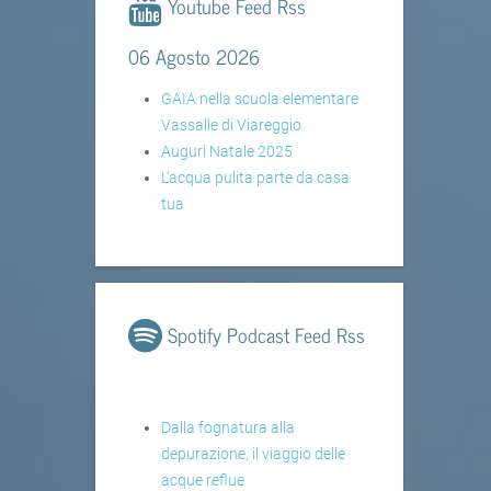
Youtube Feed Rss
06 Agosto 2026
GAIA nella scuola elementare
Vassalle di Viareggio
Auguri Natale 2025
L'acqua pulita parte da casa
tua
Spotify Podcast Feed Rss
Dalla fognatura alla
depurazione, il viaggio delle
acque reflue