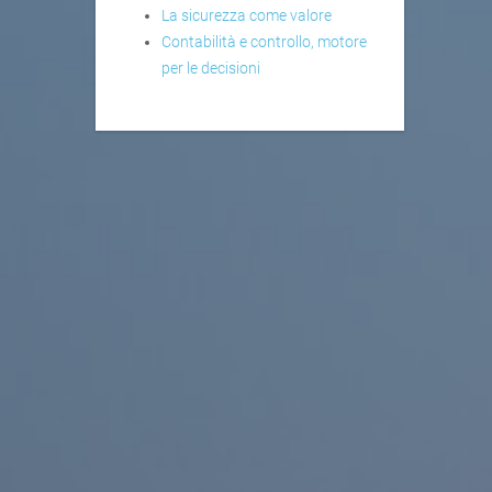
La sicurezza come valore
Contabilità e controllo, motore
per le decisioni