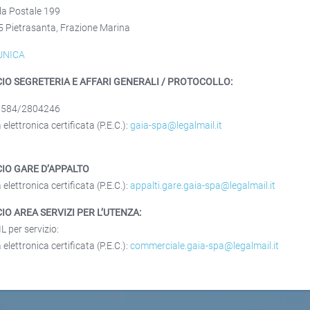
la Postale 199
 Pietrasanta, Frazione Marina
UNICA
CIO SEGRETERIA
E AFFARI GENERALI / PROTOCOLLO:
0584/2804246
elettronica certificata (P.E.C.):
gaia-spa@legalmail.it
CIO GARE D’APPALTO
elettronica certificata (P.E.C.):
appalti.gare.gaia-spa@legalmail.it
CIO AREA SERVIZI PER L’UTENZA:
L per servizio:
elettronica certificata (P.E.C.):
commerciale.gaia-spa@legalmail.it