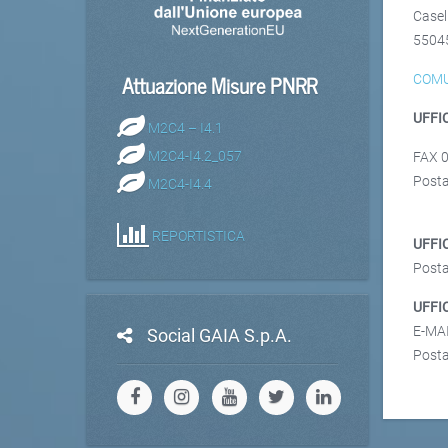
Casel
55045
Attuazione Misure PNRR
COM
UFFI
M2C4 – I4.1
M2C4-I4.2_057
FAX 
Posta 
M2C4-I4.4
REPORTISTICA
UFFI
Posta 
UFFI
E-MAI
Social GAIA S.p.A.
Posta 