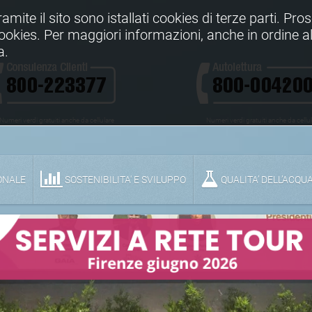
Tramite il sito sono istallati cookies di terze parti. Pr
 cookies. Per maggiori informazioni, anche in ordine al
a.
Numeri verdi gratuiti anche da cellulare
Numeri verdi gratuiti anche da cellu
ONALE
SOSTENIBILITA' E SVILUPPO
QUALITA’ DELL’ACQU