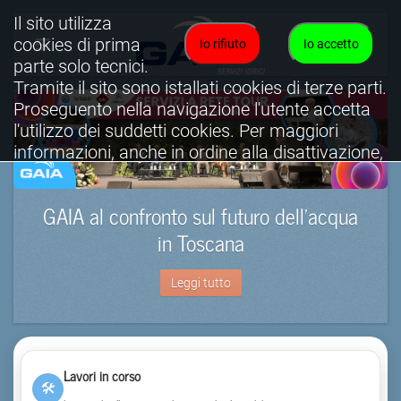
Il sito utilizza
cookies di prima
Io rifiuto
Io accetto
parte solo tecnici.
Tramite il sito sono istallati cookies di terze parti.
Proseguento nella navigazione l'utente accetta
l'utilizzo dei suddetti cookies. Per maggiori
informazioni, anche in ordine alla disattivazione,
è possibile consultare l'informativa cookies
completa.
GAIA al confronto sul futuro dell’acqua
Visualizza informativa completa.
in Toscana
Leggi tutto
Lavori in corso
🛠