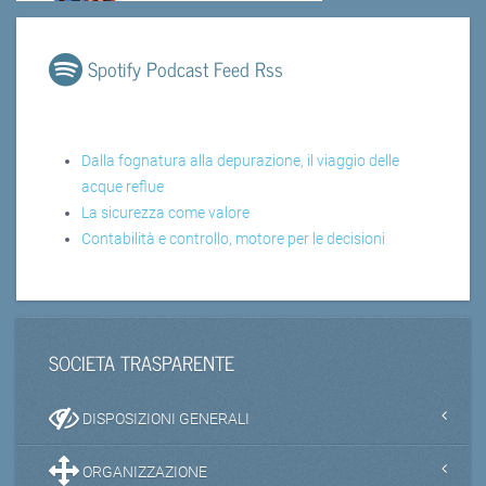
Spotify Podcast Feed Rss
Dalla fognatura alla depurazione, il viaggio delle
acque reflue
La sicurezza come valore
Contabilità e controllo, motore per le decisioni
SOCIETA TRASPARENTE
DISPOSIZIONI GENERALI
ORGANIZZAZIONE