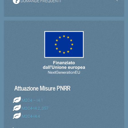
DOMANDE FREQUENTI
Attuazione Misure PNRR
M2C4 – I4.1
M2C4-I4.2_057
M2C4-I4.4