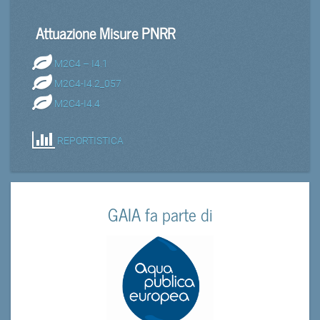
Attuazione Misure PNRR
M2C4 – I4.1
M2C4-I4.2_057
M2C4-I4.4
REPORTISTICA
GAIA fa parte di