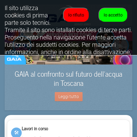
Il sito utilizza
cookies di prima
Io rifiuto
Io accetto
parte solo tecnici.
Tramite il sito sono istallati cookies di terze parti.
Proseguento nella navigazione l'utente accetta
l'utilizzo dei suddetti cookies. Per maggiori
informazioni, anche in ordine alla disattivazione,
è possibile consultare l'informativa cookies
completa.
GAIA al confronto sul futuro dell’acqua
Visualizza informativa completa.
in Toscana
Leggi tutto
Lavori in corso
🛠