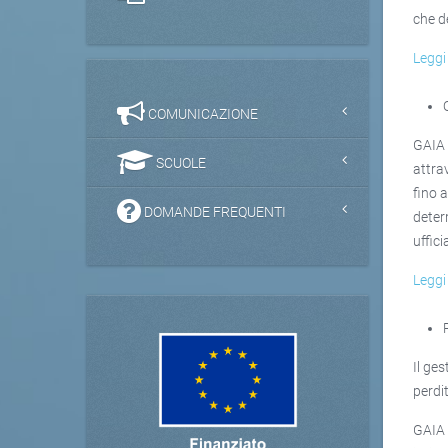
che de
Leggi 
COMUNICAZIONE
GAIA 
SCUOLE
attra
fino a
DOMANDE FREQUENTI
deter
uffici
Leggi 
Il ge
perdit
GAIA 