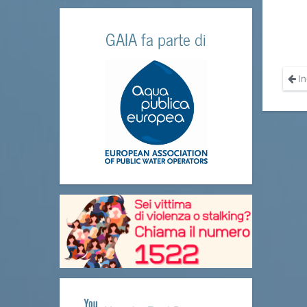
GAIA fa parte di
In