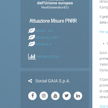
idric
il pro
Il ge
Attuazione Misure PNRR
della
M2C4 – I4.1
Per s
M2C4-I4.2_057
M2C4-I4.4
GAIA 
REPORTISTICA
prima
Valori
Conos
Il Co
Social GAIA S.p.A.
promo
di vi
idraul
Scari