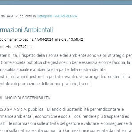
o da GAIA. Pubblicato in
Categoria TRASPARENZA
ormazioni Ambientali
aggiornamento pagina:
15-04-2024
alle ore :
13:58:42
ore visite:
20749 hits
tenibilità, il rispetto della risorsa e dell’ambiente sono valori strategici pe
 Come società pubblica che gestisce un bene essenziale come l’acqua, la
nsabilità sociale e ambientale fa parte della nostra identità.
sti ultimi anni il gestore ha portato avanti diversi progetti di sostenibilità
ntale e di promozione delle buone pratiche, tra cui:
BILANCIO DI SOSTENIBILITA’
020 GAIA S.p.A. pubblica il Bilancio di Sostenibilità per rendicontare le
rmance ambientali, economiche e sociali, così rendere più trasparenti ed
sibili le informazioni sulle attività del gestore e valutare le conseguenze de
zioni sulla natura e sulla comunità. Ogni sezione è corredata da dati e graf