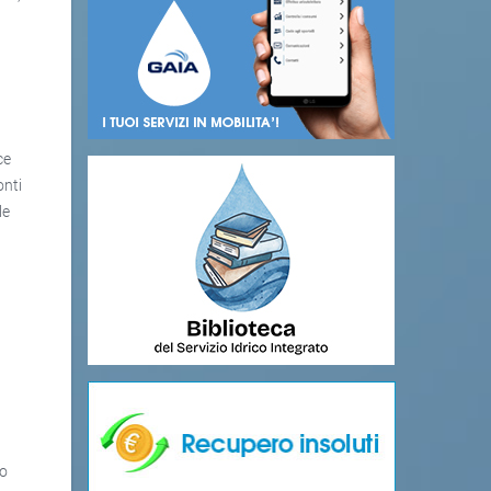
ce
onti
le
io