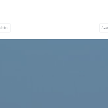
dietro
Ava