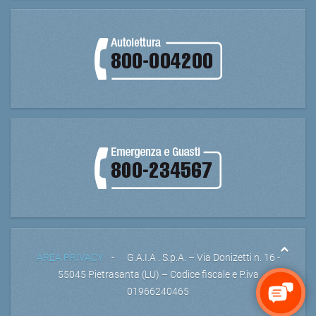
AREA PRIVACY
- G.A.I.A . S.p.A. – Via Donizetti n. 16 -
55045 Pietrasanta (LU) – Codice fiscale e P.iva
01966240465