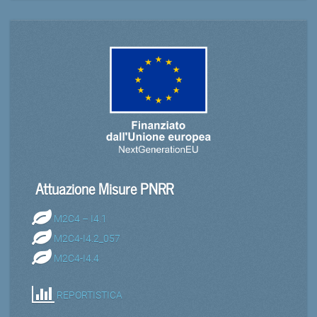
Attuazione Misure PNRR
M2C4 – I4.1
M2C4-I4.2_057
M2C4-I4.4
REPORTISTICA