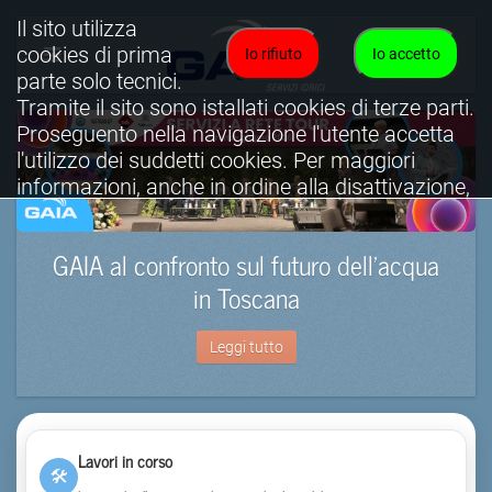
Il sito utilizza
cookies di prima
Io rifiuto
Io accetto
parte solo tecnici.
Tramite il sito sono istallati cookies di terze parti.
Proseguento nella navigazione l'utente accetta
l'utilizzo dei suddetti cookies. Per maggiori
informazioni, anche in ordine alla disattivazione,
è possibile consultare l'informativa cookies
completa.
GAIA al confronto sul futuro dell’acqua
Visualizza informativa completa.
in Toscana
Leggi tutto
Lavori in corso
🛠