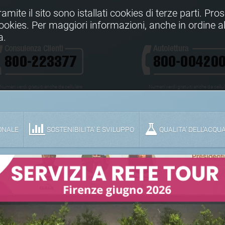
Tramite il sito sono istallati cookies di terze parti. Pr
 cookies. Per maggiori informazioni, anche in ordine al
a.
Numeri verdi gratuiti anche da cellulare
Numeri verdi gratuiti anche da cellu
ONALE
SOSTENIBILITA' E SVILUPPO
QUALITA’ DELL’ACQU