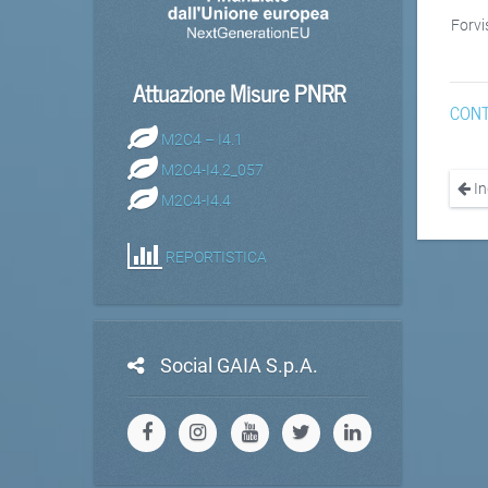
Forvi
Attuazione Misure PNRR
CONT
M2C4 – I4.1
M2C4-I4.2_057
In
M2C4-I4.4
REPORTISTICA
Social GAIA S.p.A.