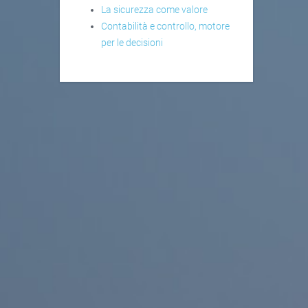
La sicurezza come valore
Contabilità e controllo, motore
per le decisioni