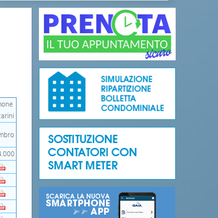
mone
tarini
mbro
4.000