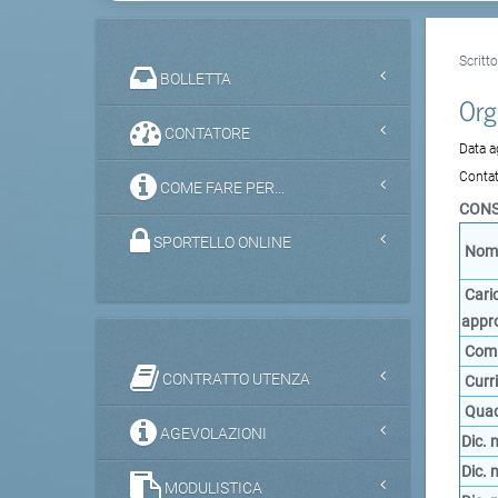
Scritt
BOLLETTA
Org
CONTATORE
Data 
Contat
COME FARE PER...
CONS
SPORTELLO ONLINE
Nomi
Cari
appro
Comp
CONTRATTO UTENZA
Curri
Quadr
AGEVOLAZIONI
Dic.
Dic.
MODULISTICA