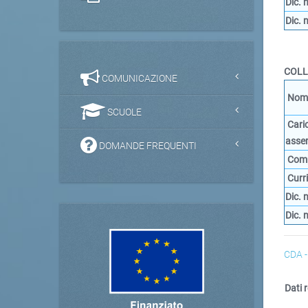
Dic.
Dic.
COLL
COMUNICAZIONE
Nomi
SCUOLE
Cari
asse
DOMANDE FREQUENTI
Comp
Curr
Dic.
Dic.
CDA -
Dati r