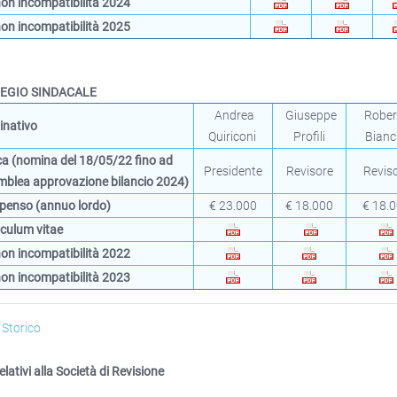
non
incompatibilità 2024
non
incompatibilità 2025
EGIO SINDACALE
Andrea
Giuseppe
Robe
nativo
Quiriconi
Profili
Bianc
ca
(nomina del 18/05/22 fino ad
Presidente
Revisore
Revis
mblea approvazione bilancio 2024)
enso (annuo lordo)
€ 23.000
€ 18.000
€ 18.
iculum vitae
non
incompatibilità 2022
non
incompatibilità 2023
 Storico
elativi alla Società di Revisione