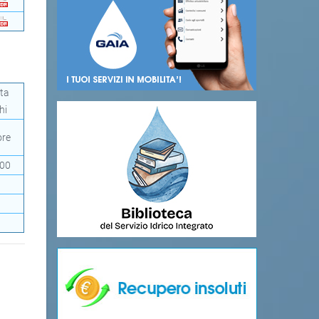
rta
hi
ore
000