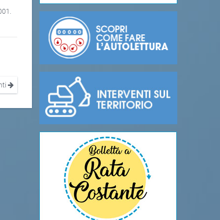
001.
nti