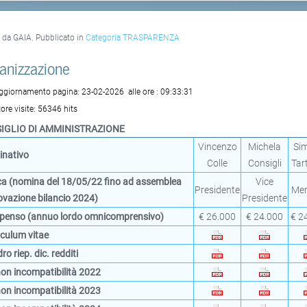
o da GAIA. Pubblicato in
Categoria TRASPARENZA
anizzazione
aggiornamento pagina:
23-02-2026
alle ore :
09:33:31
ore visite:
56346 hits
IGLIO DI AMMINISTRAZIONE
Vincenzo
Michela
Si
nativo
Colle
Consigli
Tar
ca (nomina del 18/05/22 fino ad assemblea
Vice
Presidente
Me
vazione bilancio 2024)
Presidente
enso (annuo lordo omnicomprensivo)
€ 26.000
€ 24.000
€ 2
culum vitae
o riep. dic. redditi
non
incompatibilità 2022
non
incompatibilità 2023