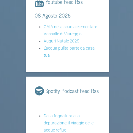
Youtube Feed Rss
08 Agosto 2026
GAIA nella scuola elementare
Vassalle di Viareggio
Auguri Natale 2025
L'acqua pulita parte da casa
tua
Spotify Podcast Feed Rss
Dalla fognatura alla
depurazione, il viaggio delle
acque reflue