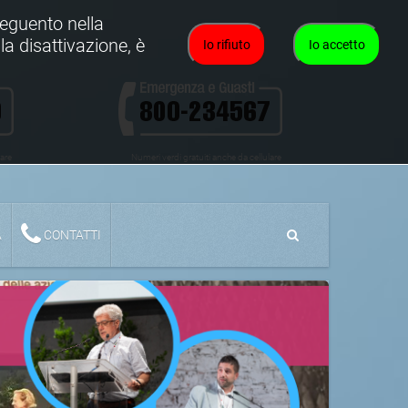
oseguento nella
la disattivazione, è
Io rifiuto
Io accetto
lare
Numeri verdi gratuiti anche da cellulare
A
CONTATTI