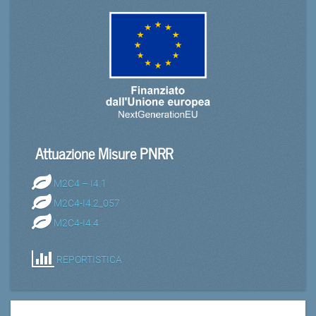
Attuazione Misure PNRR
M2C4 – I4.1
M2C4-I4.2_057
M2C4-I4.4
REPORTISTICA