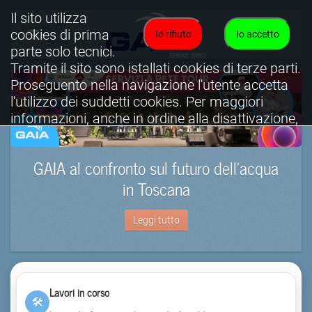
Il sito utilizza
cookies di prima
Io rifiuto
Io accetto
parte solo tecnici.
Tramite il sito sono istallati cookies di terze parti.
Proseguento nella navigazione l'utente accetta
l'utilizzo dei suddetti cookies. Per maggiori
informazioni, anche in ordine alla disattivazione,
è possibile consultare l'informativa cookies
completa.
GAIA al confronto sul futuro dell’acqua
Visualizza informativa completa.
in Toscana
Leggi tutto
Lavori in corso
🛠