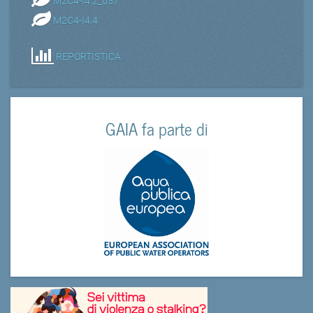
M2C4-I4.2_057
M2C4-I4.4
REPORTISTICA
GAIA fa parte di