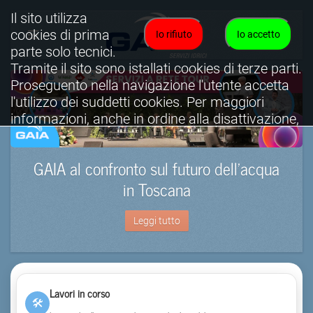
Il sito utilizza
cookies di prima
Io rifiuto
Io accetto
parte solo tecnici.
Tramite il sito sono istallati cookies di terze parti.
Proseguento nella navigazione l'utente accetta
l'utilizzo dei suddetti cookies. Per maggiori
informazioni, anche in ordine alla disattivazione,
è possibile consultare l'informativa cookies
completa.
GAIA al confronto sul futuro dell’acqua
Visualizza informativa completa.
in Toscana
Leggi tutto
Lavori in corso
🛠