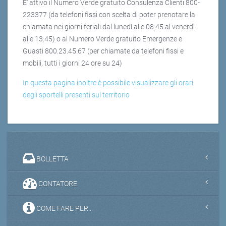
E' attivo il Numero Verde gratuito Consulenza Clienti 800-
223377 (da telefoni fissi con scelta di poter prenotare la
chiamata nei giorni feriali dal lunedì alle 08:45 al venerdì
alle 13:45) o al Numero Verde gratuito Emergenze e
Guasti 800.23.45.67 (per chiamate da telefoni fissi e
mobili, tutti i giorni 24 ore su 24)
In questa pagina inoltre è possibile visualizzare gli orari
degli sportelli presenti sul territorio
BOLLETTA
CONTATORE
COME FARE PER...