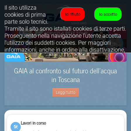
Il sito utilizza
cookies di prima
Io rifiuto
Io accetto
parte solo tecnici.
Tramite il sito sono istallati cookies di terze parti.
Proseguento nella navigazione l'utente accetta
l'utilizzo dei suddetti cookies. Per maggiori
informazioni, anche in ordine alla disattivazione,
è possibile consultare l'informativa cookies
completa.
GAIA al confronto sul futuro dell’acqua
Visualizza informativa completa.
in Toscana
Leggi tutto
Lavori in corso
🛠