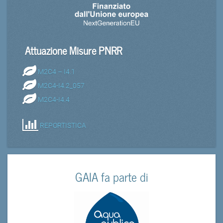
Attuazione Misure PNRR
M2C4 – I4.1
M2C4-I4.2_057
M2C4-I4.4
REPORTISTICA
GAIA fa parte di