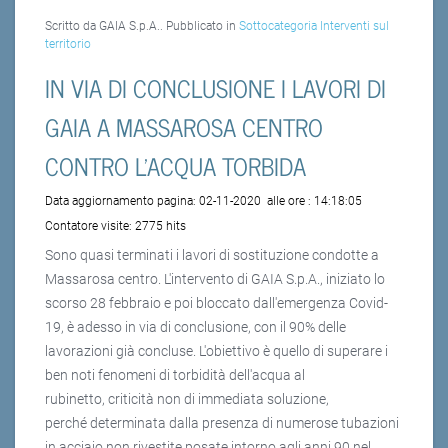
Scritto da GAIA S.p.A.. Pubblicato in
Sottocategoria Interventi sul
territorio
IN VIA DI CONCLUSIONE I LAVORI DI
GAIA A MASSAROSA CENTRO
CONTRO L'ACQUA TORBIDA
Data aggiornamento pagina:
02-11-2020
alle ore :
14:18:05
Contatore visite:
2775 hits
Sono quasi terminati i lavori di sostituzione condotte a
Massarosa centro. L'intervento di GAIA S.p.A., iniziato lo
scorso 28 febbraio e poi bloccato dall'emergenza Covid-
19, è adesso in via di conclusione, con il 90% delle
lavorazioni già concluse. L'obiettivo è quello di superare i
ben noti fenomeni di torbidità dell'acqua al
rubinetto, criticità non di immediata soluzione,
perché determinata dalla presenza di numerose tubazioni
in acciaio non rivestite posate intorno agli anni 90 nel