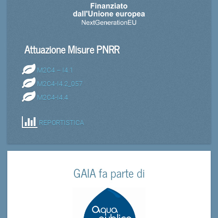
Attuazione Misure PNRR
M2C4 – I4.1
M2C4-I4.2_057
M2C4-I4.4
REPORTISTICA
GAIA fa parte di