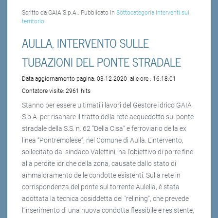
Scritto da GAIA S.p.A.. Pubblicato in
Sottocategoria Interventi sul
territorio
AULLA, INTERVENTO SULLE
TUBAZIONI DEL PONTE STRADALE
Data aggiornamento pagina:
03-12-2020
alle ore :
16:18:01
Contatore visite:
2961 hits
Stanno per essere ultimati i lavori del Gestore idrico GAIA
S.p.A. per risanare il tratto della rete acquedotto sul ponte
stradale della S.S. n. 62 “Della Cisa” e ferroviario della ex
linea “Pontremolese”, nel Comune di Aulla. L'intervento,
sollecitato dal sindaco Valettini, ha l'obiettivo di porre fine
alla perdite idriche della zona, causate dallo stato di
ammaloramento delle condotte esistenti. Sulla rete in
corrispondenza del ponte sul torrente Aulella, è stata
adottata la tecnica cosiddetta del "relining", che prevede
l’inserimento di una nuova condotta flessibile e resistente,