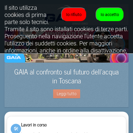
Il sito utilizza
cookies di prima
Io rifiuto
Io accetto
parte solo tecnici.
Tramite il sito sono istallati cookies di terze parti.
Proseguento nella navigazione l'utente accetta
l'utilizzo dei suddetti cookies. Per maggiori
informazioni, anche in ordine alla disattivazione,
è possibile consultare l'informativa cookies
completa.
GAIA al confronto sul futuro dell’acqua
Visualizza informativa completa.
in Toscana
Leggi tutto
Lavori in corso
🛠