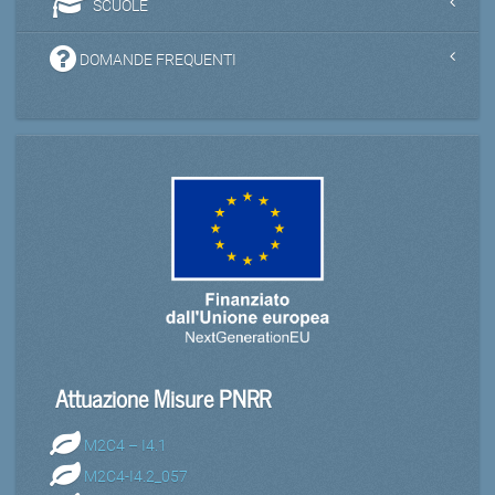
SCUOLE
DOMANDE FREQUENTI
Attuazione Misure PNRR
M2C4 – I4.1
M2C4-I4.2_057