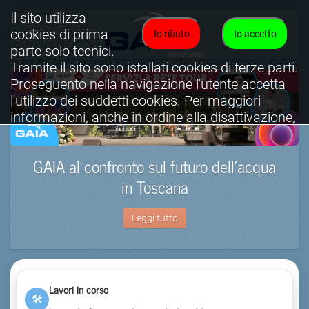
Il sito utilizza
cookies di prima
Io rifiuto
Io accetto
parte solo tecnici.
Tramite il sito sono istallati cookies di terze parti.
Proseguento nella navigazione l'utente accetta
l'utilizzo dei suddetti cookies. Per maggiori
informazioni, anche in ordine alla disattivazione,
è possibile consultare l'informativa cookies
completa.
GAIA al confronto sul futuro dell’acqua
Visualizza informativa completa.
in Toscana
Leggi tutto
Lavori in corso
🛠