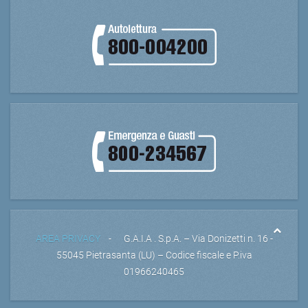
AREA PRIVACY
- G.A.I.A . S.p.A. – Via Donizetti n. 16 -
55045 Pietrasanta (LU) – Codice fiscale e P.iva
01966240465