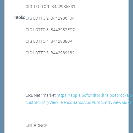
CIG LOTTO 1: B442985E31
Titolo:
CIG LOTTO 2: B442986F04
CIG LOTTO 3: B442987FD7
CIG LOTTO 4: B4429880AF
CIG LOTTO 5: B442989182
URL Net4market
https://app.albofornitori.it/alboeproc/al
customEntryView=elencoBandiAlboPublicEntryView&idP
URL BDNCP: