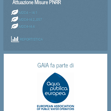
Attuazione Misure PNRR
M2C4 – I4.1
M2C4-I4.2_057
M2C4-I4.4
REPORTISTICA
GAIA fa parte di