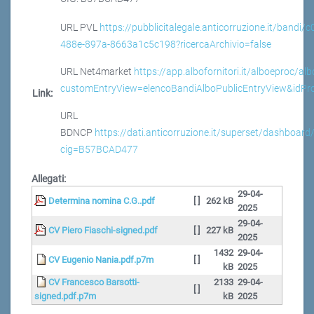
URL PVL
https://pubblicitalegale.anticorruzione.it/bandi/
488e-897a-8663a1c5c198?ricercaArchivio=false
URL Net4market
https://app.albofornitori.it/alboeproc/al
customEntryView=elencoBandiAlboPublicEntryView&idP
Link:
URL
BDNCP
https://dati.anticorruzione.it/superset/dashboard/
cig=B57BCAD477
Allegati:
29-04-
Determina nomina C.G..pdf
[ ]
262 kB
2025
29-04-
CV Piero Fiaschi-signed.pdf
[ ]
227 kB
2025
1432
29-04-
CV Eugenio Nania.pdf.p7m
[ ]
kB
2025
CV Francesco Barsotti-
2133
29-04-
[ ]
signed.pdf.p7m
kB
2025