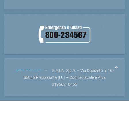
AREA PRIVACY
- G.A.I.A . S.p.A. – Via Donizetti n. 16 -
55045 Pietrasanta (LU) – Codice fiscale e P.iva
01966240465