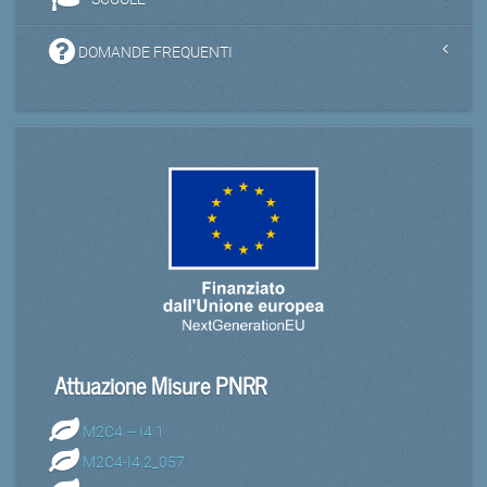
DOMANDE FREQUENTI
Attuazione Misure PNRR
M2C4 – I4.1
M2C4-I4.2_057