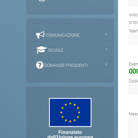
Indic
prop
Tele
COMUNICAZIONE
SCUOLE
Esemp
DOMANDE FREQUENTI
00
Codi
Mes