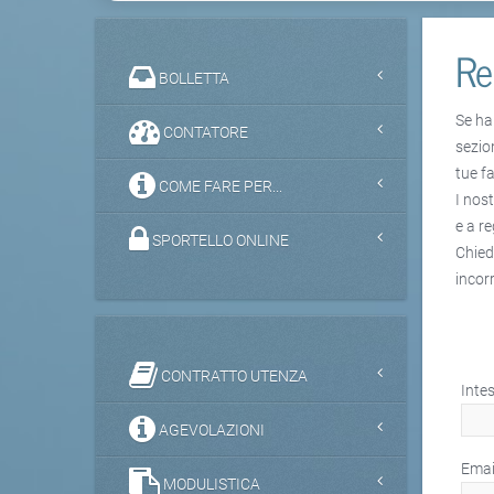
Re
BOLLETTA
Se ha
CONTATORE
sezio
tue f
COME FARE PER...
I nos
e a r
SPORTELLO ONLINE
Chied
incorr
CONTRATTO UTENZA
Inte
AGEVOLAZIONI
Emai
MODULISTICA