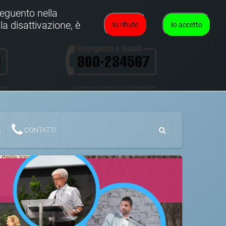
oseguento nella
la disattivazione, è
Io rifiuto
Io accetto
lare
Numeri verdi gratuiti anche da cellulare
A
CONTATTI