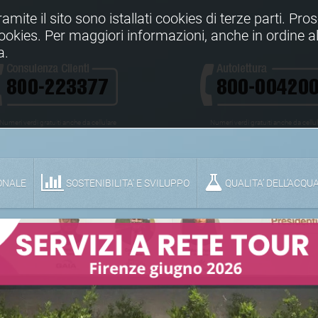
Tramite il sito sono istallati cookies di terze parti. Pr
 cookies. Per maggiori informazioni, anche in ordine al
a.
Numeri verdi gratuiti anche da cellulare
Numeri verdi gratuiti anche da cellu
ONALE
SOSTENIBILITA' E SVILUPPO
QUALITA’ DELL’ACQU