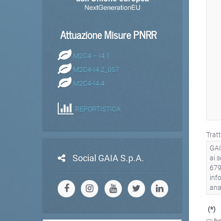
Attuazione Misure PNRR
M2C4 – I4.1
M2C4-I4.2_057
M2C4-I4.4
REPORTISTICA
Trat
Social GAIA S.p.A.
(*)