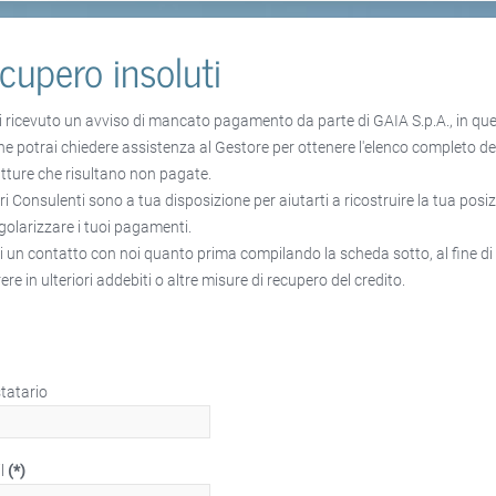
cupero insoluti
i ricevuto un avviso di mancato pagamento da parte di GAIA S.p.A., in qu
ne potrai chiedere assistenza al Gestore per ottenere l'elenco completo de
atture che risultano non pagate.
tri Consulenti sono a tua disposizione per aiutarti a ricostruire la tua posi
egolarizzare i tuoi pagamenti.
i un contatto con noi quanto prima compilando la scheda sotto, al fine di
ere in ulteriori addebiti o altre misure di recupero del credito.
statario
l
(*)