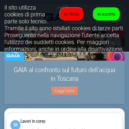
Il sito utilizza
cookies di prima
Io rifiuto
Io accetto
parte solo tecnici.
Tramite il sito sono istallati cookies di terze parti.
Proseguento nella navigazione l'utente accetta
l'utilizzo dei suddetti cookies. Per maggiori
informazioni, anche in ordine alla disattivazione,
è possibile consultare l'informativa cookies
completa.
GAIA al confronto sul futuro dell’acqua
Visualizza informativa completa.
in Toscana
Leggi tutto
Lavori in corso
🛠