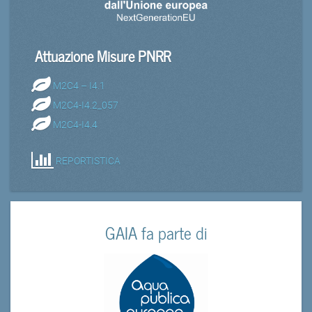
Attuazione Misure PNRR
M2C4 – I4.1
M2C4-I4.2_057
M2C4-I4.4
REPORTISTICA
GAIA fa parte di