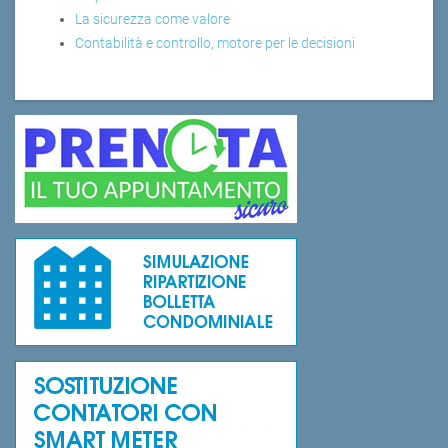
La sicurezza come valore
Contabilità e controllo, motore per le decisioni