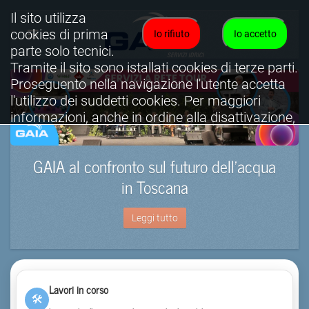
Il sito utilizza
cookies di prima
Io rifiuto
Io accetto
parte solo tecnici.
Tramite il sito sono istallati cookies di terze parti.
Proseguento nella navigazione l'utente accetta
l'utilizzo dei suddetti cookies. Per maggiori
informazioni, anche in ordine alla disattivazione,
è possibile consultare l'informativa cookies
completa.
GAIA al confronto sul futuro dell’acqua
Visualizza informativa completa.
in Toscana
Leggi tutto
Lavori in corso
🛠