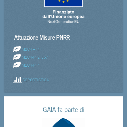
Attuazione Misure PNRR
M2C4 – I4.1
M2C4-I4.2_057
M2C4-I4.4
REPORTISTICA
GAIA fa parte di