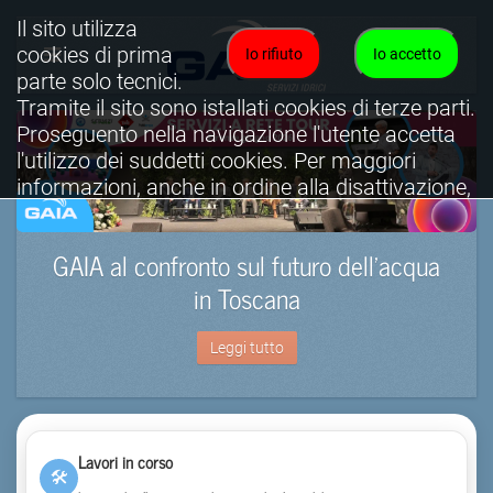
Il sito utilizza
cookies di prima
Io rifiuto
Io accetto
parte solo tecnici.
Tramite il sito sono istallati cookies di terze parti.
Proseguento nella navigazione l'utente accetta
l'utilizzo dei suddetti cookies. Per maggiori
informazioni, anche in ordine alla disattivazione,
è possibile consultare l'informativa cookies
completa.
GAIA al confronto sul futuro dell’acqua
Visualizza informativa completa.
in Toscana
Leggi tutto
Lavori in corso
🛠