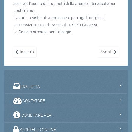
scorrere l'acqua dai rubinetti delle Utenze interessate per
pochi minuti.
I lavori previsti potranno essere prorogati nei giorni
successivi in caso di eventi atmosferici avversi.
La Società si scusa per il disagio.
Indietro
Avanti
BOLLETTA
CONTATORE
COME FARE PER...
SPORTELLO ONLINE