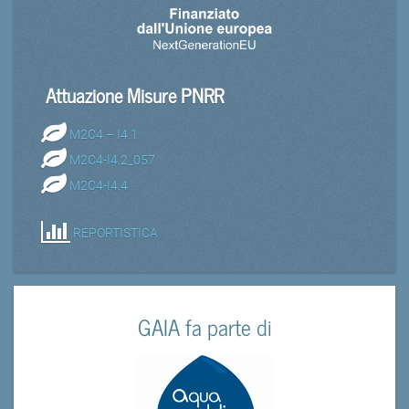
Attuazione Misure PNRR
M2C4 – I4.1
M2C4-I4.2_057
M2C4-I4.4
REPORTISTICA
GAIA fa parte di