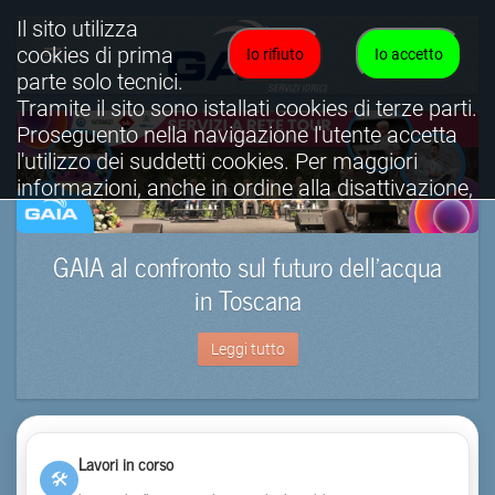
Il sito utilizza
cookies di prima
Io rifiuto
Io accetto
parte solo tecnici.
Tramite il sito sono istallati cookies di terze parti.
Proseguento nella navigazione l'utente accetta
l'utilizzo dei suddetti cookies. Per maggiori
informazioni, anche in ordine alla disattivazione,
è possibile consultare l'informativa cookies
completa.
GAIA al confronto sul futuro dell’acqua
Visualizza informativa completa.
in Toscana
Leggi tutto
Lavori in corso
🛠