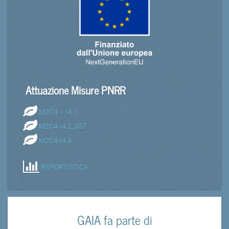
Attuazione Misure PNRR
M2C4 – I4.1
M2C4-I4.2_057
M2C4-I4.4
REPORTISTICA
GAIA fa parte di