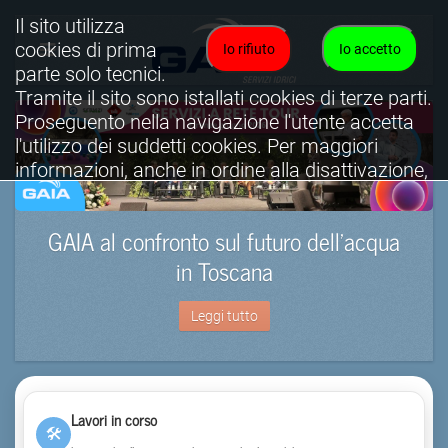
Il sito utilizza
cookies di prima
Io rifiuto
Io accetto
parte solo tecnici.
Tramite il sito sono istallati cookies di terze parti.
Proseguento nella navigazione l'utente accetta
l'utilizzo dei suddetti cookies. Per maggiori
informazioni, anche in ordine alla disattivazione,
è possibile consultare l'informativa cookies
completa.
GAIA al confronto sul futuro dell’acqua
Visualizza informativa completa.
in Toscana
Leggi tutto
Lavori in corso
🛠