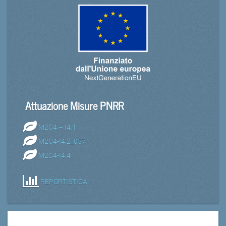
Attuazione Misure PNRR
M2C4 – I4.1
M2C4-I4.2_057
M2C4-I4.4
REPORTISTICA