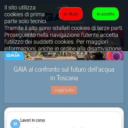
Il sito utilizza
cookies di prima
Io rifiuto
Io accetto
parte solo tecnici.
Tramite il sito sono istallati cookies di terze parti.
Proseguento nella navigazione l'utente accetta
l'utilizzo dei suddetti cookies. Per maggiori
informazioni, anche in ordine alla disattivazione,
è possibile consultare l'informativa cookies
completa.
GAIA al confronto sul futuro dell’acqua
Visualizza informativa completa.
in Toscana
Leggi tutto
Lavori in corso
🛠