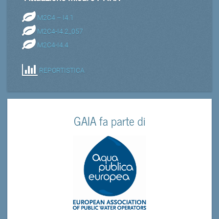
M2C4 – I4.1
M2C4-I4.2_057
M2C4-I4.4
REPORTISTICA
GAIA fa parte di