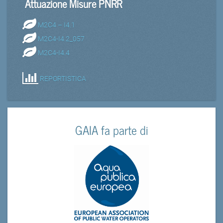
Attuazione Misure PNRR
M2C4 – I4.1
M2C4-I4.2_057
M2C4-I4.4
REPORTISTICA
GAIA fa parte di