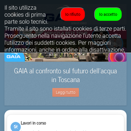
Il sito utilizza
cookies di prima
Io rifiuto
Io accetto
parte solo tecnici.
Tramite il sito sono istallati cookies di terze parti.
Proseguento nella navigazione l'utente accetta
l'utilizzo dei suddetti cookies. Per maggiori
informazioni, anche in ordine alla disattivazione,
è possibile consultare l'informativa cookies
completa.
GAIA al confronto sul futuro dell’acqua
Visualizza informativa completa.
in Toscana
Leggi tutto
Lavori in corso
🛠