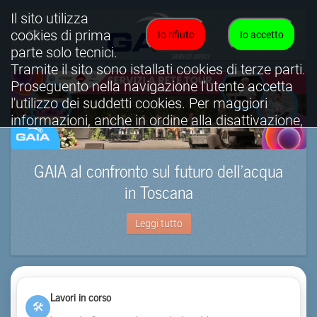
Il sito utilizza
cookies di prima
Io rifiuto
Io accetto
parte solo tecnici.
Tramite il sito sono istallati cookies di terze parti.
Proseguento nella navigazione l'utente accetta
l'utilizzo dei suddetti cookies. Per maggiori
informazioni, anche in ordine alla disattivazione,
è possibile consultare l'informativa cookies
completa.
GAIA al confronto sul futuro dell’acqua
Visualizza informativa completa.
in Toscana
Leggi tutto
Lavori in corso
🛠