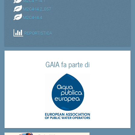
M2C4 – I4.1
M2C4-I4.2_057
M2C4-I4.4
REPORTISTICA
GAIA fa parte di