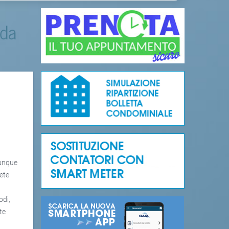
 da
munque
rete
a
odi,
te