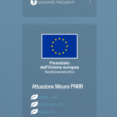
DOMANDE FREQUENTI
Attuazione Misure PNRR
M2C4 – I4.1
M2C4-I4.2_057
M2C4-I4.4