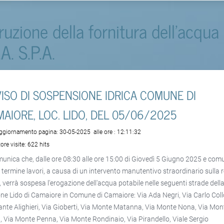
rruzione della fornitura dell'acqua
.A. S.P.A.
ISO DI SOSPENSIONE IDRICA COMUNE DI
AIORE, LOC. LIDO, DEL 05/06/2025
aggiornamento pagina:
30-05-2025
alle ore :
12:11:32
ore visite:
622 hits
munica che, dalle ore 08:30 alle ore 15:00 di Giovedì 5 Giugno 2025 e co
a termine lavori, a causa di un intervento manutentivo straordinario sulla 
a, verrà sospesa l'erogazione dell'acqua potabile nelle seguenti strade dell
one Lido di Camaiore in Comune di Camaiore: Via Ada Negri, Via Carlo Coll
ante Alighieri, Via Gioberti, Via Monte Matanna, Via Monte Nona, Via Mon
, Via Monte Penna, Via Monte Rondinaio, Via Pirandello, Viale Sergio