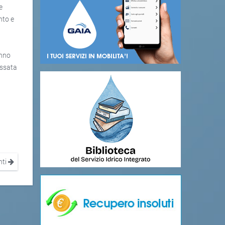
e
nto e
anno
essata
nti