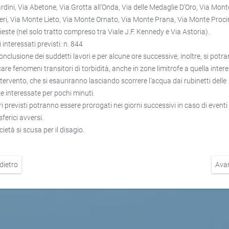
rdini, Via Abetone, Via Grotta all’Onda, Via delle Medaglie D’Oro, Via Mont
ri, Via Monte Lieto, Via Monte Ornato, Via Monte Prana, Via Monte Proci
rieste (nel solo tratto compreso tra Viale J.F. Kennedy e Via Astoria).
 interessati previsti: n. 844
conclusione dei suddetti lavori e per alcune ore successive, inoltre, si potr
icare fenomeni transitori di torbidità, anche in zone limitrofe a quella inter
intervento, che si esauriranno lasciando scorrere l'acqua dai rubinetti delle
e interessate per pochi minuti.
ri previsti potranno essere prorogati nei giorni successivi in caso di eventi
ferici avversi.
ietà si scusa per il disagio.
dietro
Ava