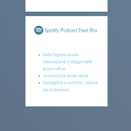
Spotify Podcast Feed Rss
Dalla fognatura alla
depurazione, il viaggio delle
acque reflue
La sicurezza come valore
Contabilità e controllo, motore
per le decisioni