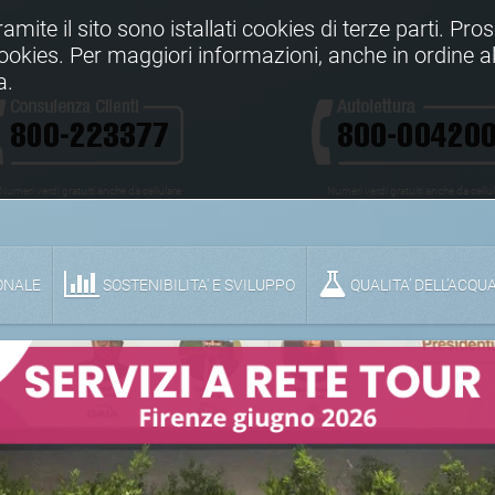
Tramite il sito sono istallati cookies di terze parti. Pr
 cookies. Per maggiori informazioni, anche in ordine al
a.
Numeri verdi gratuiti anche da cellulare
Numeri verdi gratuiti anche da cellu
ONALE
SOSTENIBILITA' E SVILUPPO
QUALITA’ DELL’ACQU