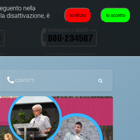
oseguento nella
la disattivazione, è
Io rifiuto
Io accetto
lare
Numeri verdi gratuiti anche da cellulare
A
CONTATTI