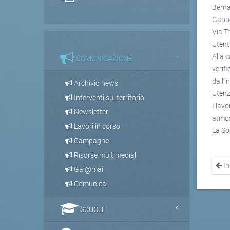
Berna
Gabbe
Via T
Utenti
Alla 
COMUNICAZIONE
verif
dall’
Archivio news
Utenz
Interventi sul territorio
I lavo
Newsletter
atmos
Lavori in corso
La Soc
Campagne
Risorse multimediali
In
Gai@mail
Comunica
SCUOLE