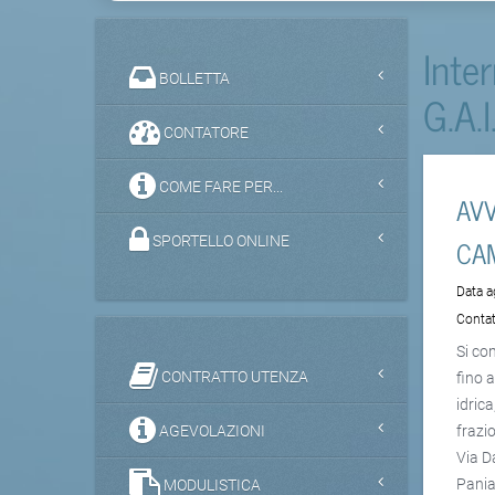
Inte
BOLLETTA
G.A.I
CONTATORE
COME FARE PER...
AVV
CAM
SPORTELLO ONLINE
Data 
Contat
Si co
CONTRATTO UTENZA
fino 
idric
AGEVOLAZIONI
frazi
Via D
Pania
MODULISTICA