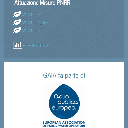
Attuazione Misure PNRR
M2C4 – I4.1
M2C4-I4.2_057
M2C4-I4.4
REPORTISTICA
GAIA fa parte di