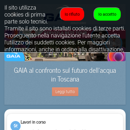
Il sito utilizza
cookies di prima
Io rifiuto
Io accetto
parte solo tecnici.
Tramite il sito sono istallati cookies di terze parti.
Proseguento nella navigazione l'utente accetta
l'utilizzo dei suddetti cookies. Per maggiori
informazioni, anche in ordine alla disattivazione,
è possibile consultare l'informativa cookies
completa.
GAIA al confronto sul futuro dell’acqua
Visualizza informativa completa.
in Toscana
Leggi tutto
Lavori in corso
🛠