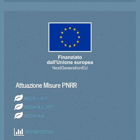
Attuazione Misure PNRR
M2C4 – I4.1
M2C4-I4.2_057
M2C4-I4.4
REPORTISTICA