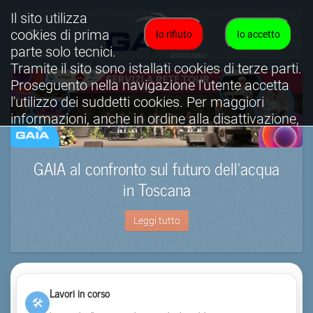
Il sito utilizza
cookies di prima
Io rifiuto
Io accetto
parte solo tecnici.
Tramite il sito sono istallati cookies di terze parti.
Proseguento nella navigazione l'utente accetta
l'utilizzo dei suddetti cookies. Per maggiori
informazioni, anche in ordine alla disattivazione,
è possibile consultare l'informativa cookies
completa.
GAIA al confronto sul futuro dell’acqua
Visualizza informativa completa.
in Toscana
Leggi tutto
Lavori in corso
🛠