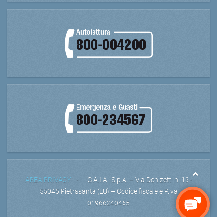
AREA PRIVACY
- G.A.I.A . S.p.A. – Via Donizetti n. 16 -
55045 Pietrasanta (LU) – Codice fiscale e P.iva
01966240465