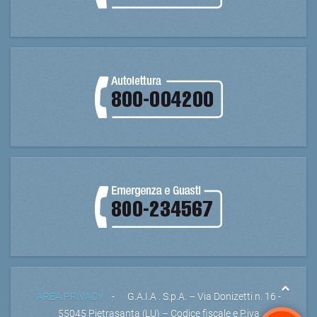
AREA PRIVACY
- G.A.I.A . S.p.A. – Via Donizetti n. 16 -
55045 Pietrasanta (LU) – Codice fiscale e P.iva