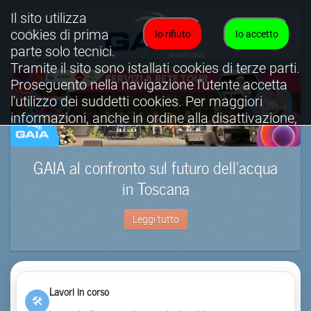
Il sito utilizza
cookies di prima
Io rifiuto
Io accetto
parte solo tecnici.
Tramite il sito sono istallati cookies di terze parti.
Proseguento nella navigazione l'utente accetta
l'utilizzo dei suddetti cookies. Per maggiori
informazioni, anche in ordine alla disattivazione,
è possibile consultare l'informativa cookies
completa.
GAIA al confronto sul futuro dell’acqua
Visualizza informativa completa.
in Toscana
Leggi tutto
Lavori in corso
🛠