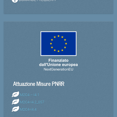
Attuazione Misure PNRR
M2C4 – I4.1
M2C4-I4.2_057
M2C4-I4.4