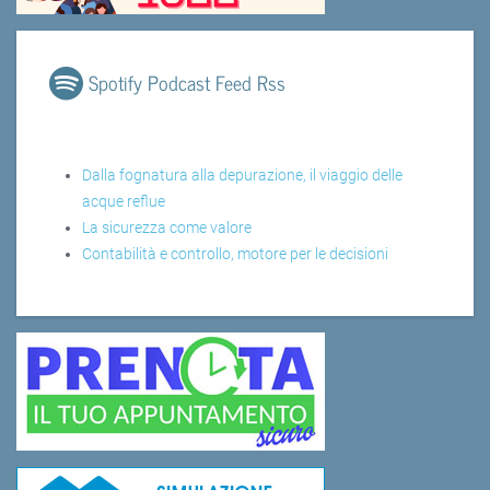
Spotify Podcast Feed Rss
Dalla fognatura alla depurazione, il viaggio delle
acque reflue
La sicurezza come valore
Contabilità e controllo, motore per le decisioni