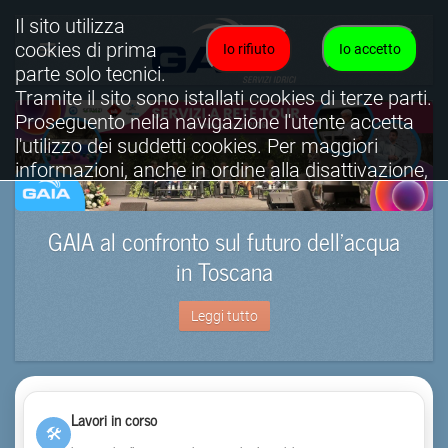
Il sito utilizza
cookies di prima
Io rifiuto
Io accetto
parte solo tecnici.
Tramite il sito sono istallati cookies di terze parti.
Proseguento nella navigazione l'utente accetta
l'utilizzo dei suddetti cookies. Per maggiori
informazioni, anche in ordine alla disattivazione,
è possibile consultare l'informativa cookies
completa.
GAIA al confronto sul futuro dell’acqua
Visualizza informativa completa.
in Toscana
Leggi tutto
Lavori in corso
🛠