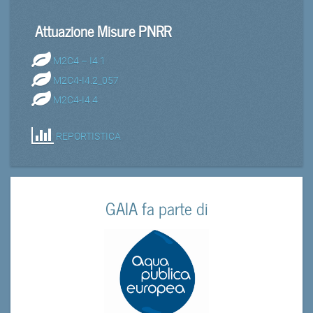
Attuazione Misure PNRR
M2C4 – I4.1
M2C4-I4.2_057
M2C4-I4.4
REPORTISTICA
GAIA fa parte di