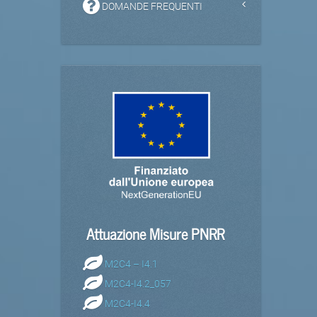
DOMANDE FREQUENTI
Attuazione Misure PNRR
M2C4 – I4.1
M2C4-I4.2_057
M2C4-I4.4