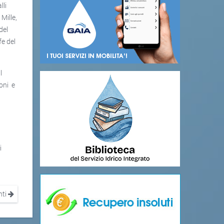
lli
Mille,
del
fe del
l
ioni e
i
nti