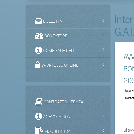
Inte
BOLLETTA
G.A.I
CONTATORE
COME FARE PER...
AVV
PON
SPORTELLO ONLINE
20
Data 
Contat
CONTRATTO UTENZA
AGEVOLAZIONI
Si av
MODULISTICA