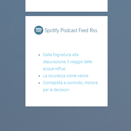
Spotify Podcast Feed Rss
Dalla fognatura alla
depurazione, il viaggio delle
acque reflue
La sicurezza come valore
Contabilità e controllo, motore
per le decisioni