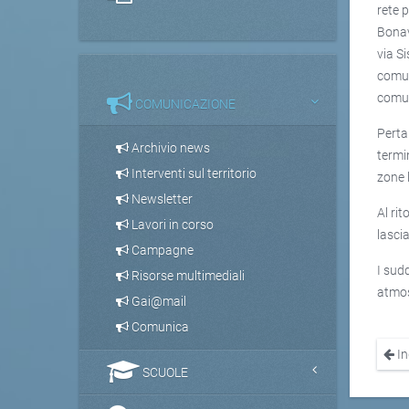
rete 
Bonav
via S
comun
comun
COMUNICAZIONE
Perta
Archivio news
termin
Interventi sul territorio
zone 
Newsletter
Al ri
Lavori in corso
lasci
Campagne
I sud
Risorse multimediali
atmos
Gai@mail
Comunica
In
SCUOLE