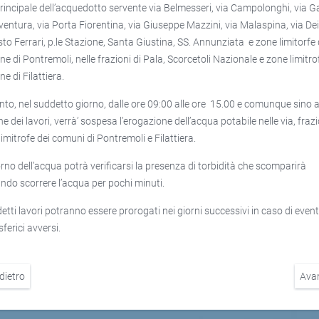
principale dell’acquedotto servente via Belmesseri, via Campolonghi, via Ga
entura, via Porta Fiorentina, via Giuseppe Mazzini, via Malaspina, via Dei 
isto Ferrari, p.le Stazione, Santa Giustina, SS. Annunziata e zone limitorfe 
e di Pontremoli, nelle frazioni di Pala, Scorcetoli Nazionale e zone limitro
e di Filattiera.
nto, nel suddetto giorno, dalle ore 09:00 alle ore 15.00 e comunque sino a
e dei lavori, verrà’ sospesa l’erogazione dell’acqua potabile nelle via, fraz
limitrofe dei comuni di Pontremoli e Filattiera.
torno dell’acqua potrà verificarsi la presenza di torbidità che scomparirà
ando scorrere l’acqua per pochi minuti.
detti lavori potranno essere prorogati nei giorni successivi in caso di event
ferici avversi.
dietro
Ava