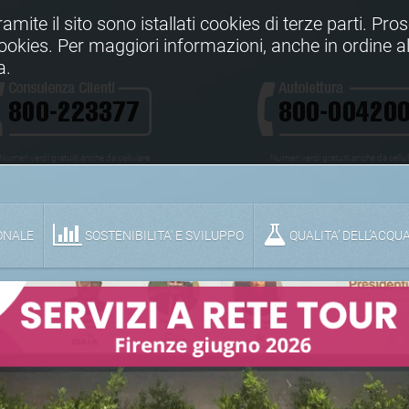
Tramite il sito sono istallati cookies di terze parti. Pr
 cookies. Per maggiori informazioni, anche in ordine al
a.
Numeri verdi gratuiti anche da cellulare
Numeri verdi gratuiti anche da cellu
ONALE
SOSTENIBILITA' E SVILUPPO
QUALITA’ DELL’ACQU