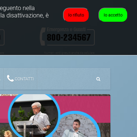
oseguento nella
la disattivazione, è
Io rifiuto
Io accetto
lare
Numeri verdi gratuiti anche da cellulare
A
CONTATTI