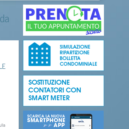
 da
LE
ulla