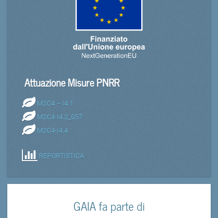
Attuazione Misure PNRR
M2C4 – I4.1
M2C4-I4.2_057
M2C4-I4.4
REPORTISTICA
GAIA fa parte di