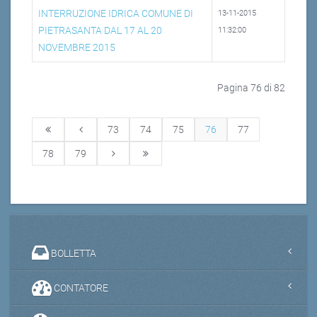
INTERRUZIONE IDRICA COMUNE DI
13-11-2015
PIETRASANTA DAL 17 AL 20
11:32:00
NOVEMBRE 2015
Pagina 76 di 82
73
74
75
76
77
78
79
BOLLETTA
CONTATORE