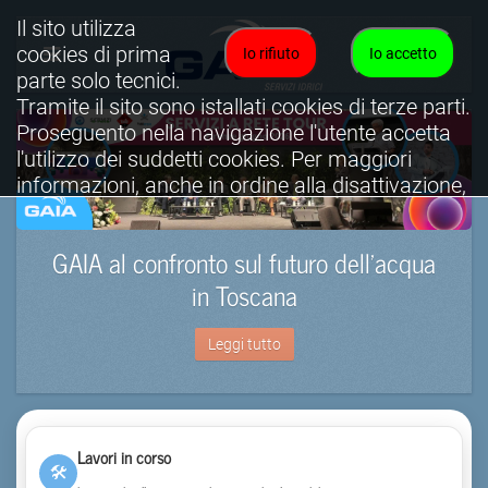
Il sito utilizza
cookies di prima
Io rifiuto
Io accetto
parte solo tecnici.
Tramite il sito sono istallati cookies di terze parti.
Proseguento nella navigazione l'utente accetta
l'utilizzo dei suddetti cookies. Per maggiori
informazioni, anche in ordine alla disattivazione,
è possibile consultare l'informativa cookies
completa.
GAIA al confronto sul futuro dell’acqua
Visualizza informativa completa.
in Toscana
Leggi tutto
Lavori in corso
🛠