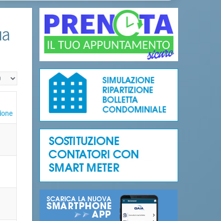
ua
alizza n.
ione