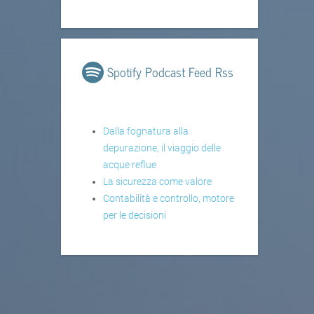
Spotify Podcast Feed Rss
Dalla fognatura alla
depurazione, il viaggio delle
acque reflue
La sicurezza come valore
Contabilità e controllo, motore
per le decisioni