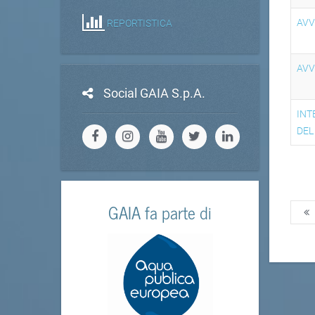
AVV
REPORTISTICA
AVV
Social GAIA S.p.A.
INT
DEL
GAIA fa parte di