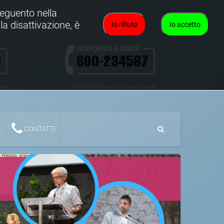
oseguento nella
la disattivazione, è
Io rifiuto
Io accetto
lare
Numeri verdi gratuiti anche da cellulare
A
CONTATTI