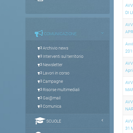
AVV
DI 
AVV
APR
COMUNICAZIONE
Avvi
Archivio news
201
Interventi sul territorio
AVV
Newsletter
Apri
Lavori in corso
Campagne
AVV
Risorse multimediali
MAR
Gai@mail
AVV
Comunica
NAR
SCUOLE
AVV
31 