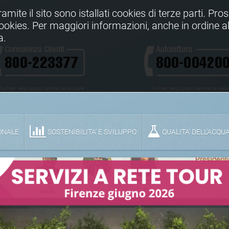
Tramite il sito sono istallati cookies di terze parti. Pr
 cookies. Per maggiori informazioni, anche in ordine al
a.
Numeri verdi gratuiti anche da cellulare
Numeri verdi gratuiti anche da cellu
ONALE
SOSTENIBILITA' E SVILUPPO
QUALITA’ DELL’ACQU