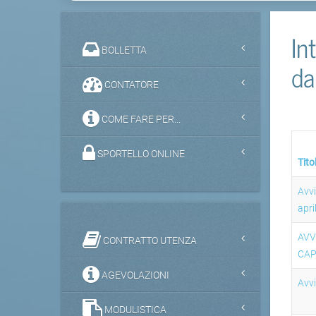
In
BOLLETTA
da
CONTATORE
COME FARE PER...
SPORTELLO ONLINE
Tito
Avvi
apri
AVV
CONTRATTO UTENZA
CAP
AGEVOLAZIONI
Avvi
MODULISTICA