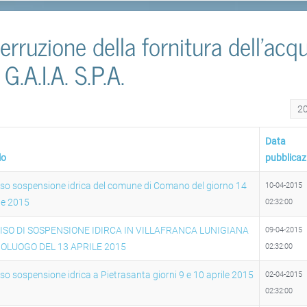
terruzione della fornitura dell'acq
 G.A.I.A. S.P.A.
Visu
Data
lo
pubblicaz
so sospensione idrica del comune di Comano del giorno 14
10-04-2015
le 2015
02:32:00
ISO DI SOSPENSIONE IDIRCA IN VILLAFRANCA LUNIGIANA
09-04-2015
OLUOGO DEL 13 APRILE 2015
02:32:00
so sospensione idrica a Pietrasanta giorni 9 e 10 aprile 2015
02-04-2015
02:32:00