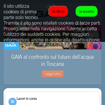
Il sito utilizza
cookies di prima
Io rifiuto
Io accetto
parte solo tecnici.
Tramite il sito sono istallati cookies di terze parti.
Proseguento nella navigazione l'utente accetta
l'utilizzo dei suddetti cookies. Per maggiori
informazioni, anche in ordine alla disattivazione,
è possibile consultare l'informativa cookies
completa.
GAIA al confronto sul futuro dell’acqua
Visualizza informativa completa.
in Toscana
Leggi tutto
Lavori in corso
🛠