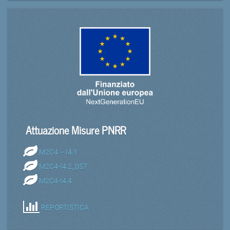
Attuazione Misure PNRR
M2C4 – I4.1
M2C4-I4.2_057
M2C4-I4.4
REPORTISTICA