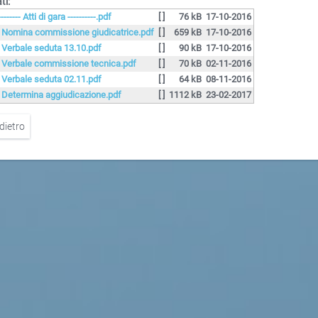
ti:
-------- Atti di gara ----------.pdf
[ ]
76 kB
17-10-2016
. Nomina commissione giudicatrice.pdf
[ ]
659 kB
17-10-2016
. Verbale seduta 13.10.pdf
[ ]
90 kB
17-10-2016
. Verbale commissione tecnica.pdf
[ ]
70 kB
02-11-2016
. Verbale seduta 02.11.pdf
[ ]
64 kB
08-11-2016
. Determina aggiudicazione.pdf
[ ]
1112 kB
23-02-2017
dietro