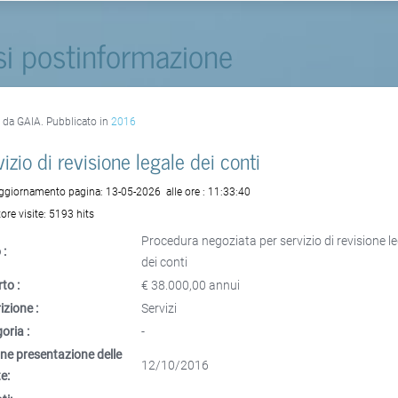
si postinformazione
o da GAIA. Pubblicato in
2016
izio di revisione legale dei conti
aggiornamento pagina:
13-05-2026
alle ore :
11:33:40
ore visite:
5193 hits
Procedura negoziata per servizio di revisione l
 :
dei conti
to :
€ 38.000,00 annui
izione :
Servizi
oria :
-
ne presentazione delle
12/10/2016
e: