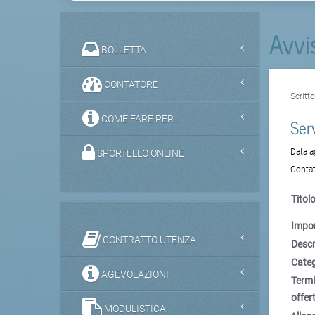
Avvi
BOLLETTA
CONTATORE
Scritt
COME FARE PER...
Serv
Data 
SPORTELLO ONLINE
Contat
Titolo
Impor
CONTRATTO UTENZA
Descr
Categ
AGEVOLAZIONI
Termi
offert
MODULISTICA