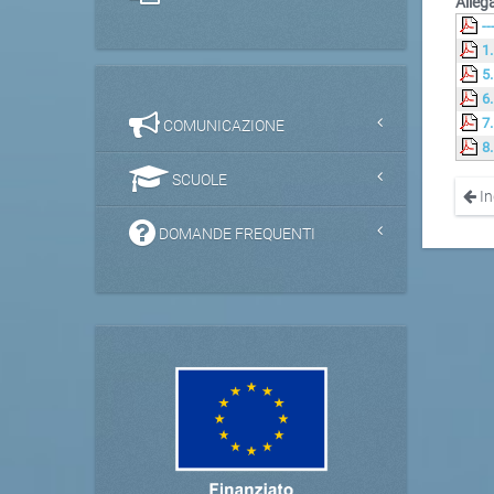
Allega
--
1
5
6
7
COMUNICAZIONE
8
SCUOLE
In
DOMANDE FREQUENTI