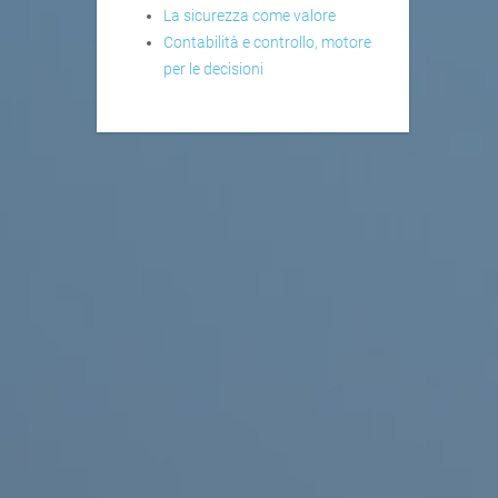
La sicurezza come valore
Contabilità e controllo, motore
per le decisioni