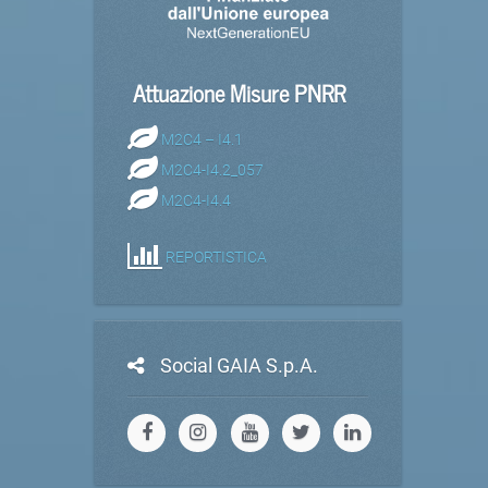
Attuazione Misure PNRR
M2C4 – I4.1
M2C4-I4.2_057
M2C4-I4.4
REPORTISTICA
Social GAIA S.p.A.