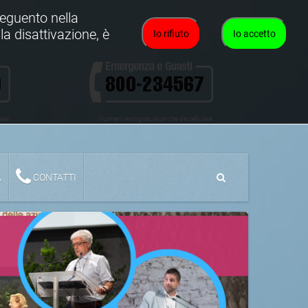
oseguento nella
la disattivazione, è
Io rifiuto
Io accetto
lare
Numeri verdi gratuiti anche da cellulare
A
CONTATTI