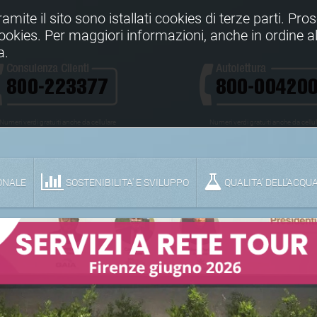
Tramite il sito sono istallati cookies di terze parti. Pr
 cookies. Per maggiori informazioni, anche in ordine al
a.
Numeri verdi gratuiti anche da cellulare
Numeri verdi gratuiti anche da cellu
ONALE
SOSTENIBILITA' E SVILUPPO
QUALITA’ DELL’ACQU