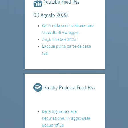
Youtube Feed Rss
09 Agosto 2026
GAIA nella scuola elementare
Vassalle di Viareggio
Auguri Natale 2025
L'acqua pulita parte da casa
tua
Spotify Podcast Feed Rss
Dalla fognatura alla
depurazione, il viaggio delle
acque reflue