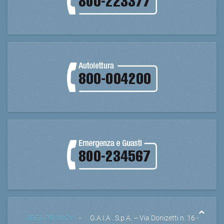
AREA PRIVACY
- G.A.I.A . S.p.A. – Via Donizetti n. 16 -