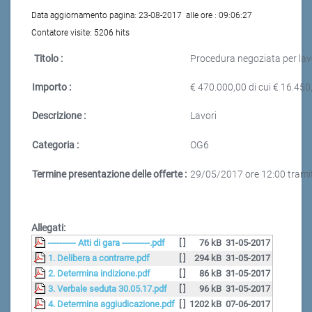
Data aggiornamento pagina:
23-08-2017
alle ore :
09:06:27
Contatore visite:
5206 hits
Titolo :
Procedura negoziata per lavo
Importo :
€ 470.000,00 di cui € 16.450,
Descrizione :
Lavori
Categoria :
OG6
Termine presentazione delle offerte :
29/05/2017 ore 12:00 trami
Allegati:
---------- Atti di gara ----------.pdf
[ ]
76 kB
31-05-2017
1. Delibera a contrarre.pdf
[ ]
294 kB
31-05-2017
2. Determina indizione.pdf
[ ]
86 kB
31-05-2017
3. Verbale seduta 30.05.17.pdf
[ ]
96 kB
31-05-2017
4. Determina aggiudicazione.pdf
[ ]
1202 kB
07-06-2017