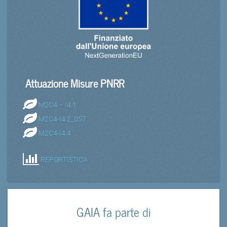
Attuazione Misure PNRR
M2C4 – I4.1
M2C4-I4.2_057
M2C4-I4.4
REPORTISTICA
GAIA fa parte di