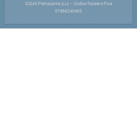
55045 Pietrasanta (LU) – Codice fiscale e P.iva
01966240465