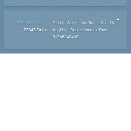
AREA PRIVACY
- G.A.I.A . S.p.A. – Via Donizetti n. 16 -
55045 Pietrasanta (LU) – Codice fiscale e P.iva
01966240465