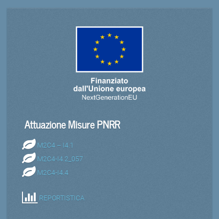
Attuazione Misure PNRR
M2C4 – I4.1
M2C4-I4.2_057
M2C4-I4.4
REPORTISTICA