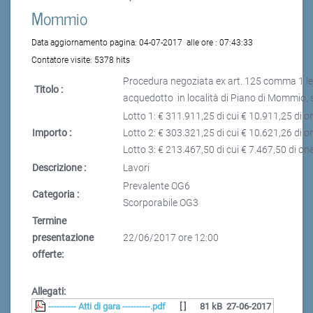
Mommio
Data aggiornamento pagina:
04-07-2017
alle ore :
07:43:33
Contatore visite:
5378 hits
Procedura negoziata ex art. 125 comma 1 lett.
Titolo :
acquedotto in località di Piano di Mommio, sud
Lotto 1: € 311.911,25 di cui € 10.911,25 di on
Importo :
Lotto 2: € 303.321,25 di cui € 10.621,26 di on
Lotto 3: € 213.467,50 di cui € 7.467,50 di one
Descrizione :
Lavori
Prevalente OG6
Categoria :
Scorporabile OG3
Termine
presentazione
22/06/2017 ore 12:00
offerte:
Allegati:
---------- Atti di gara ----------.pdf
[ ]
81 kB
27-06-2017