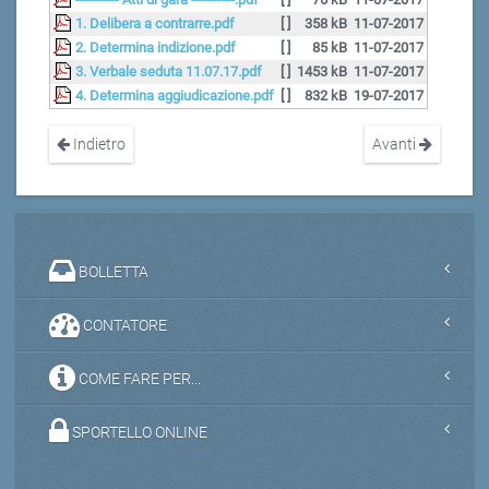
1. Delibera a contrarre.pdf
[ ]
358 kB
11-07-2017
2. Determina indizione.pdf
[ ]
85 kB
11-07-2017
3. Verbale seduta 11.07.17.pdf
[ ]
1453 kB
11-07-2017
4. Determina aggiudicazione.pdf
[ ]
832 kB
19-07-2017
Indietro
Avanti
BOLLETTA
CONTATORE
COME FARE PER...
SPORTELLO ONLINE