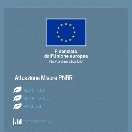
Attuazione Misure PNRR
M2C4 – I4.1
M2C4-I4.2_057
M2C4-I4.4
REPORTISTICA