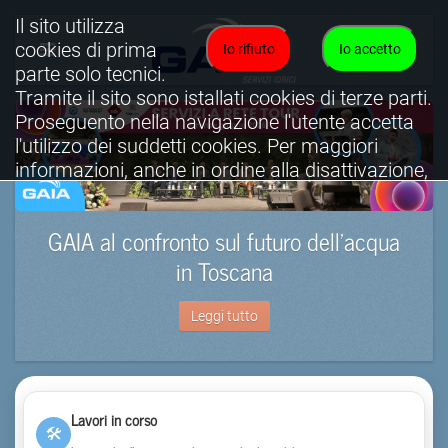
Il sito utilizza
cookies di prima
Io rifiuto
Io accetto
parte solo tecnici.
Tramite il sito sono istallati cookies di terze parti.
Proseguento nella navigazione l'utente accetta
l'utilizzo dei suddetti cookies. Per maggiori
informazioni, anche in ordine alla disattivazione,
è possibile consultare l'informativa cookies
completa.
GAIA al confronto sul futuro dell’acqua
Visualizza informativa completa.
in Toscana
Leggi tutto
Lavori in corso
🛠