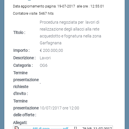
Data aggiornamento pagina:
19-07-2017
alle ore :
12:55:01
Contatore visite:
5467 hits
Procedura negoziata per lavori di
realizzazione degli allacci alla rete
Titolo :
acquedotto e fognatura nella zona
Garfagnana
Importo :
€ 200.000,00
Descrizione :
Lavori
Categoria :
OG6
Termine
presentazione
-
richieste
d'invito :
Termine
presentazione
10/07/2017 ore 12:00
delle offerte :
Allegati:
---------- Atti di gara ----------.pdf
[ ]
76 kB
11-07-2017