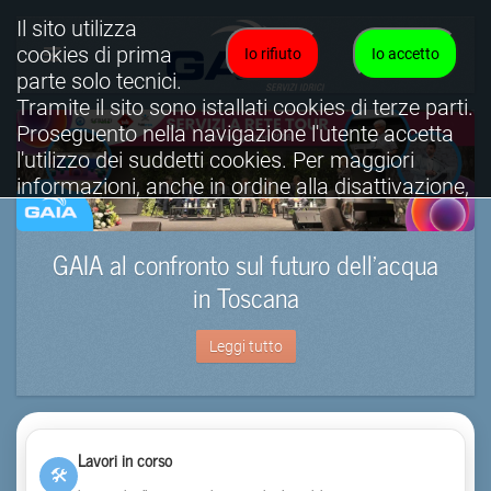
Il sito utilizza
cookies di prima
Io rifiuto
Io accetto
parte solo tecnici.
Tramite il sito sono istallati cookies di terze parti.
Proseguento nella navigazione l'utente accetta
l'utilizzo dei suddetti cookies. Per maggiori
informazioni, anche in ordine alla disattivazione,
è possibile consultare l'informativa cookies
completa.
GAIA al confronto sul futuro dell’acqua
Visualizza informativa completa.
in Toscana
Leggi tutto
Lavori in corso
🛠