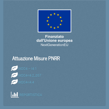
Attuazione Misure PNRR
M2C4 – I4.1
M2C4-I4.2_057
M2C4-I4.4
REPORTISTICA