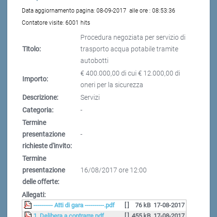
Data aggiornamento pagina:
08-09-2017
alle ore :
08:53:36
Contatore visite:
6001 hits
Procedura negoziata per servizio di
Titolo:
trasporto acqua potabile tramite
autobotti
€ 400.000,00 di cui € 12.000,00 di
Importo:
oneri per la sicurezza
Descrizione:
Servizi
Categoria:
-
Termine
presentazione
-
richieste d'invito:
Termine
presentazione
16/08/2017 ore 12:00
delle offerte:
Allegati:
---------- Atti di gara ----------.pdf
[ ]
76 kB
17-08-2017
1. Delibera a contrarre.pdf
[ ]
455 kB
17-08-2017