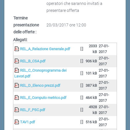
operatori che saranno invitati a
presentare offerta
Termine
presentazione
20/03/2017 ore 12:00
delle offerte :
Allegati:
2033
27-01-
REL_A_Relazione Generale.pdf
[ ]
kB
2017
27-01-
REL_B_CSA.pdf
[ ]
906 kB
2017
REL_C_Cronoprogramma dei
27-01-
[ ]
101 kB
Lavori.pdf
2017
27-01-
REL_D_Elenco prezzi.pdf
[ ]
387 kB
2017
27-01-
REL_E_Computo metrico.pdf
[ ]
464 kB
2017
4928
27-01-
REL_F_PSC.pdf
[ ]
kB
2017
27-01-
TAV1.pdf
[ ]
516 kB
2017