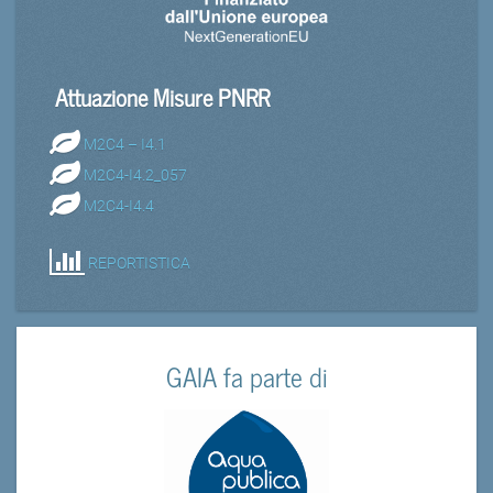
Attuazione Misure PNRR
M2C4 – I4.1
M2C4-I4.2_057
M2C4-I4.4
REPORTISTICA
GAIA fa parte di