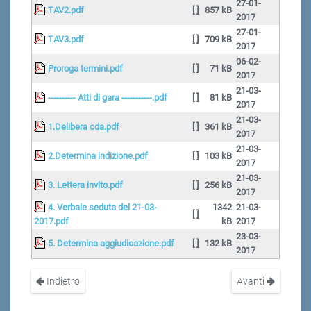
27-01-
TAV2.pdf
[ ]
857 kB
2017
27-01-
TAV3.pdf
[ ]
709 kB
2017
06-02-
Proroga termini.pdf
[ ]
71 kB
2017
21-03-
---------- Atti di gara -----------.pdf
[ ]
81 kB
2017
21-03-
1.Delibera cda.pdf
[ ]
361 kB
2017
21-03-
2.Determina indizione.pdf
[ ]
103 kB
2017
21-03-
3. Lettera invito.pdf
[ ]
256 kB
2017
4. Verbale seduta del 21-03-
1342
21-03-
[ ]
2017.pdf
kB
2017
23-03-
5. Determina aggiudicazione.pdf
[ ]
132 kB
2017
Indietro
Avanti