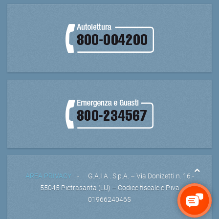
AREA PRIVACY
- G.A.I.A . S.p.A. – Via Donizetti n. 16 -
55045 Pietrasanta (LU) – Codice fiscale e P.iva
01966240465