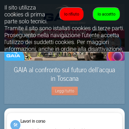
Il sito utilizza
cookies di prima
Io rifiuto
Io accetto
parte solo tecnici.
Tramite il sito sono istallati cookies di terze parti.
Proseguento nella navigazione l'utente accetta
l'utilizzo dei suddetti cookies. Per maggiori
informazioni, anche in ordine alla disattivazione,
è possibile consultare l'informativa cookies
completa.
GAIA al confronto sul futuro dell’acqua
Visualizza informativa completa.
in Toscana
Leggi tutto
Lavori in corso
🛠