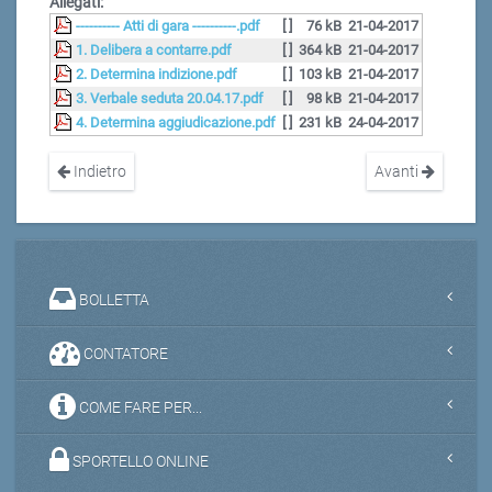
Allegati:
---------- Atti di gara ----------.pdf
[ ]
76 kB
21-04-2017
1. Delibera a contarre.pdf
[ ]
364 kB
21-04-2017
2. Determina indizione.pdf
[ ]
103 kB
21-04-2017
3. Verbale seduta 20.04.17.pdf
[ ]
98 kB
21-04-2017
4. Determina aggiudicazione.pdf
[ ]
231 kB
24-04-2017
Indietro
Avanti
BOLLETTA
CONTATORE
COME FARE PER...
SPORTELLO ONLINE