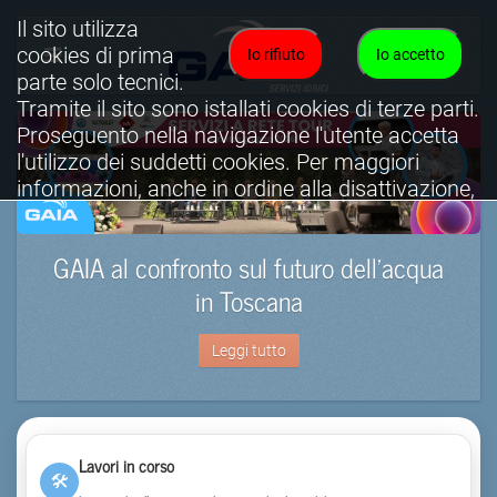
Il sito utilizza
cookies di prima
Io rifiuto
Io accetto
parte solo tecnici.
Tramite il sito sono istallati cookies di terze parti.
Proseguento nella navigazione l'utente accetta
l'utilizzo dei suddetti cookies. Per maggiori
informazioni, anche in ordine alla disattivazione,
è possibile consultare l'informativa cookies
completa.
GAIA al confronto sul futuro dell’acqua
Visualizza informativa completa.
in Toscana
Leggi tutto
Lavori in corso
🛠