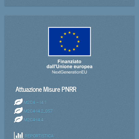
Attuazione Misure PNRR
M2C4 – I4.1
M2C4-I4.2_057
M2C4-I4.4
REPORTISTICA